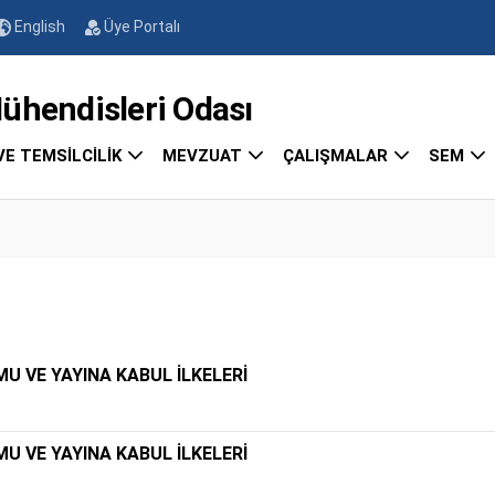
English
Üye Portalı
endisleri Odası
VE TEMSİLCİLİK
MEVZUAT
ÇALIŞMALAR
SEM
U VE YAYINA KABUL İLKELERİ
U VE YAYINA KABUL İLKELERİ