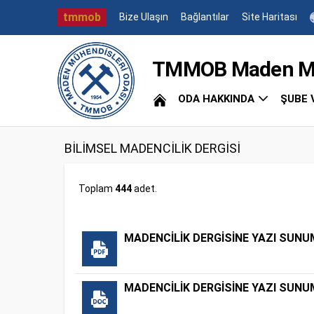
tmmob
Bize Ulaşın
Bağlantılar
Site Haritası
TMMOB Maden Müh
ODA HAKKINDA
ŞUBE 
BİLİMSEL MADENCİLİK DERGİSİ
Toplam
444
adet.
MADENCİLİK DERGİSİNE YAZI SUNUM
MADENCİLİK DERGİSİNE YAZI SUNUM