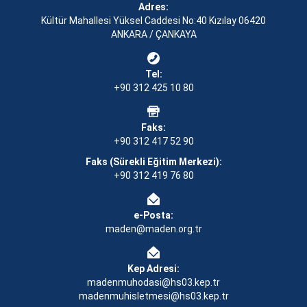
Adres:
Kültür Mahallesi Yüksel Caddesi No:40 Kızılay 06420
ANKARA / ÇANKAYA
Tel:
+90 312 425 10 80
Faks:
+90 312 417 52 90
Faks (Sürekli Eğitim Merkezi):
+90 312 419 76 80
e-Posta:
maden@maden.org.tr
Kep Adresi:
madenmuhodasi@hs03.kep.tr
madenmuhisletmesi@hs03.kep.tr