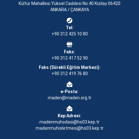
Kültür Mahallesi Yüksel Caddesi No:40 Kızılay 06420
ANKARA / ÇANKAYA
Tel:
+90 312 425 10 80
Faks:
+90 312 417 52 90
Faks (Sürekli Eğitim Merkezi):
+90 312 419 76 80
e-Posta:
maden@maden.org.tr
Kep Adresi:
madenmuhodasi@hs03.kep.tr
madenmuhisletmesi@hs03.kep.tr