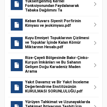
Yükseltgenmiş Kernel
Fonksiyonundan Faydalanarak
Tabaka Dağılımını Ta
Keban Kuvars Siyenit Porfirinin
Kimyası ve jeokimyası.pdf
Kuyu Emniyet Topuklarının Çizilmesi
ve Topuklar İçinde Kalan Kömür
Miktarının Hesabı.pdf
Rize-Çayeli Bölgesinde Bakır-Çinko-
Kurşun İmkânları ve Bu Sahanın
Gelişen Doğu Karadeniz Maden
Arama
Yakıt Davamız ve Bir Yakıt İnceleme
Değerlendirme Enstitüsünün
KURULMASI SORUNLULUĞU.pdf
Yürüyen Tahkimat ve Uzunayaklarda
Tahkimat İhtiyacının Tesbiti İçin