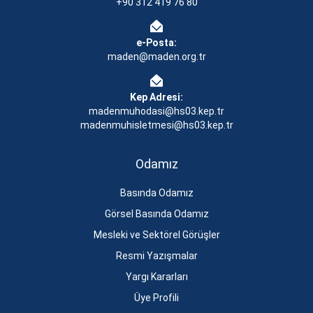
+90 312 419 76 80
e-Posta:
maden@maden.org.tr
Kep Adresi:
madenmuhodasi@hs03.kep.tr
madenmuhisletmesi@hs03.kep.tr
Odamız
Basında Odamız
Görsel Basında Odamız
Mesleki ve Sektörel Görüşler
Resmi Yazışmalar
Yargı Kararları
Üye Profili