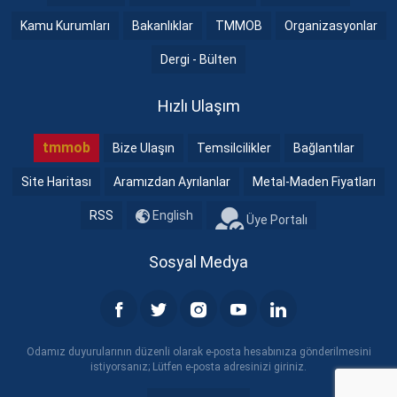
Kamu Kurumları
Bakanlıklar
TMMOB
Organizasyonlar
Dergi - Bülten
Hızlı Ulaşım
tmmob
Bize Ulaşın
Temsilcilikler
Bağlantılar
Site Haritası
Aramızdan Ayrılanlar
Metal-Maden Fiyatları
RSS
English
Üye Portalı
Sosyal Medya
Odamız duyurularının düzenli olarak e-posta hesabınıza gönderilmesini
istiyorsanız; Lütfen e-posta adresinizi giriniz.