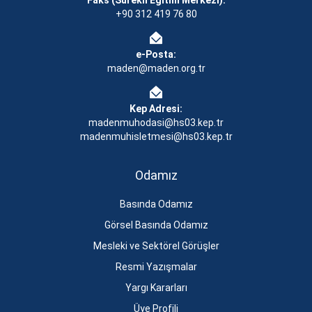
Faks (Sürekli Eğitim Merkezi):
+90 312 419 76 80
e-Posta:
maden@maden.org.tr
Kep Adresi:
madenmuhodasi@hs03.kep.tr
madenmuhisletmesi@hs03.kep.tr
Odamız
Basında Odamız
Görsel Basında Odamız
Mesleki ve Sektörel Görüşler
Resmi Yazışmalar
Yargı Kararları
Üye Profili