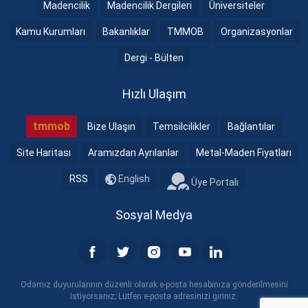
Madencilik
Madencilik Dergileri
Üniversiteler
Kamu Kurumları
Bakanlıklar
TMMOB
Organizasyonlar
Dergi - Bülten
Hızlı Ulaşım
tmmob
Bize Ulaşın
Temsilcilikler
Bağlantılar
Site Haritası
Aramızdan Ayrılanlar
Metal-Maden Fiyatları
RSS
English
Üye Portalı
Sosyal Medya
Odamız duyurularının düzenli olarak e-posta hesabınıza gönderilmesini
istiyorsanız; Lütfen e-posta adresinizi giriniz.