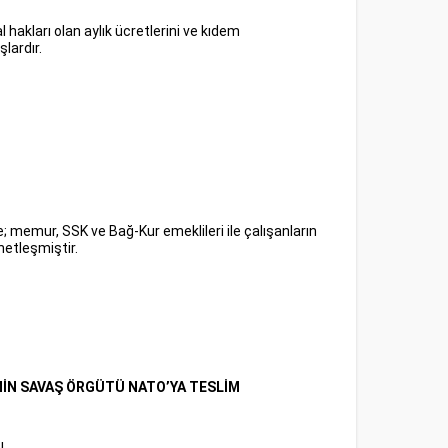
hakları olan aylık ücretlerini ve kıdem
lardır.
e; memur, SSK ve Bağ-Kur emeklileri ile çalışanların
etleşmiştir.
MİN SAVAŞ ÖRGÜTÜ NATO’YA TESLİM