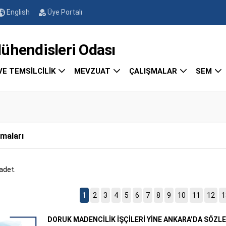
English
Üye Portalı
endisleri Odası
VE TEMSİLCİLİK
MEVZUAT
ÇALIŞMALAR
SEM
amaları
adet.
1
2
3
4
5
6
7
8
9
10
11
12
1
DORUK MADENCİLİK İŞÇİLERİ YİNE ANKARA’DA SÖZ