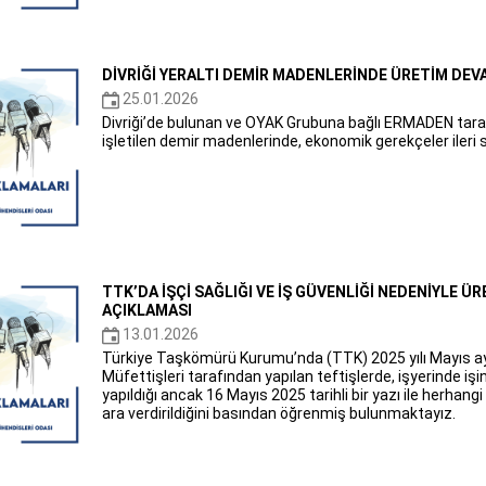
DİVRİĞİ YERALTI DEMİR MADENLERİNDE ÜRETİM DEV
25.01.2026
Divriği’de bulunan ve OYAK Grubuna bağlı ERMADEN tara
işletilen demir madenlerinde, ekonomik gerekçeler ileri 
TTK’DA İŞÇİ SAĞLIĞI VE İŞ GÜVENLİĞİ NEDENİYLE Ü
AÇIKLAMASI
13.01.2026
Türkiye Taşkömürü Kurumu’nda (TTK) 2025 yılı Mayıs ayı
Müfettişleri tarafından yapılan teftişlerde, işyerinde iş
yapıldığı ancak 16 Mayıs 2025 tarihli bir yazı ile herhang
ara verdirildiğini basından öğrenmiş bulunmaktayız.