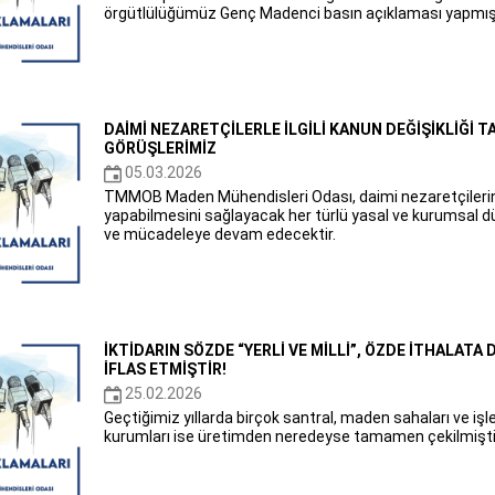
örgütlülüğümüz Genç Madenci basın açıklaması yapmışt
DAİMİ NEZARETÇİLERLE İLGİLİ KANUN DEĞİŞİKLİĞİ 
GÖRÜŞLERİMİZ
05.03.2026
TMMOB Maden Mühendisleri Odası, daimi nezaretçilerin 
yapabilmesini sağlayacak her türlü yasal ve kurumsal 
ve mücadeleye devam edecektir.
İKTİDARIN SÖZDE “YERLİ VE MİLLİ”, ÖZDE İTHALATA 
İFLAS ETMİŞTİR!
25.02.2026
Geçtiğimiz yıllarda birçok santral, maden sahaları ve işl
kurumları ise üretimden neredeyse tamamen çekilmişti