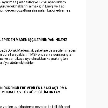
 5 aylık maaş alacakları ve 12 yılı aşan kıdem
yürüyerek haklarını almak için Enerji ve Tabi
nün gecesi gözaltına alınmaları kabul edilemez.
ALEP EDEN MADEN İŞÇİLERİNİN YANINDAYIZ
 bağlı Doruk Madencilik şirketine devredilen maden
ücret alacakları, TMSF öncesi ve sonrası işten
tması ve sendikaya üye olmaktan kaynaklı işten
ara’ya yürümektedirler.
N ÖĞRENCİLERE VERİLEN UZAKLAŞTIRMA
DEMOKRATİK VE ÖZGÜR EĞİTİM ORTAMI
verilen uzaklaştırma cezaları ile ilgili öğrenci