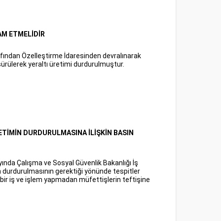
AM ETMELİDİR
fından Özelleştirme İdaresinden devralınarak
sürülerek yeraltı üretimi durdurulmuştur.
RETİMİN DURDURULMASINA İLİŞKİN BASIN
nda Çalışma ve Sosyal Güvenlik Bakanlığı İş
in durdurulmasının gerektiği yönünde tespitler
i bir iş ve işlem yapmadan müfettişlerin teftişine