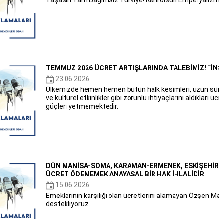
Yaşasın Tam Bağımsız Türkiye! Kahrolsun Emperyalizm
TEMMUZ 2026 ÜCRET ARTIŞLARINDA TALEBİMİZ! “İ
23.06.2026
Ülkemizde hemen hemen bütün halk kesimleri, uzun süredir
ve kültürel etkinlikler gibi zorunlu ihtiyaçlarını aldıklar
güçleri yetmemektedir.
DÜN MANİSA-SOMA, KARAMAN-ERMENEK, ESKİŞEHİR
ÜCRET ÖDEMEMEK ANAYASAL BİR HAK İHLALİDİR
15.06.2026
Emeklerinin karşılığı olan ücretlerini alamayan Özşen Mad
destekliyoruz.