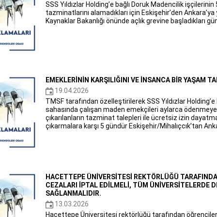
SSS Yıldızlar Holding’e bağlı Doruk Madencilik işçilerinin
tazminatlarını alamadıkları için Eskişehir’den Ankara’ya 
Kaynaklar Bakanlığı önünde açlık grevine başladıkları gü
EMEKLERİNİN KARŞILIĞINI VE İNSANCA BİR YAŞAM T
19.04.2026
TMSF tarafından özelleştirilerek SSS Yıldızlar Holding’e
sahasında çalışan maden emekçileri aylarca ödenmeyen 
çıkarılanların tazminat talepleri ile ücretsiz izin daya
çıkarmalara karşı 5 gündür Eskişehir/Mihalıçcık’tan Ank
HACETTEPE ÜNİVERSİTESİ REKTÖRLÜĞÜ TARAFINDA
CEZALARI İPTAL EDİLMELİ, TÜM ÜNİVERSİTELERDE 
SAĞLANMALIDIR.
13.03.2026
Hacettepe Üniversitesi rektörlüğü tarafından öğrencilere 