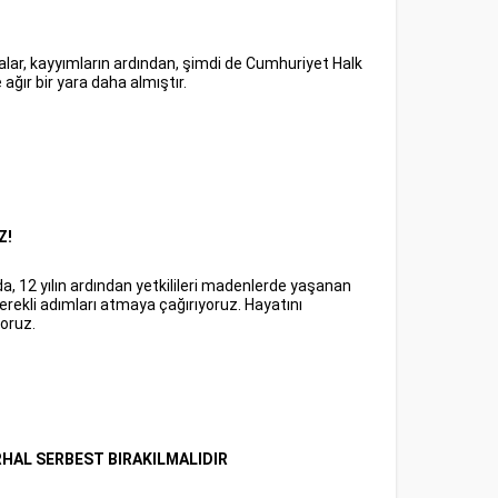
alar, kayyımların ardından, şimdi de Cumhuriyet Halk
e ağır bir yara daha almıştır.
Z!
da, 12 yılın ardından yetkilileri madenlerde yaşanan
 gerekli adımları atmaya çağırıyoruz. Hayatını
oruz.
RHAL SERBEST BIRAKILMALIDIR