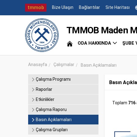
tmmob
Bize Ulaşın
Bağlantılar
Site Haritası
TMMOB Maden Müh
ODA HAKKINDA
ŞUBE 
Anasayfa
Çalışmalar
Basın Açıklamaları
Çalışma Programı
Basın Açıkl
Raporlar
Etkinlikler
Toplam
716
Çalışma Raporu
Basın Açıklamaları
Çalışma Grupları