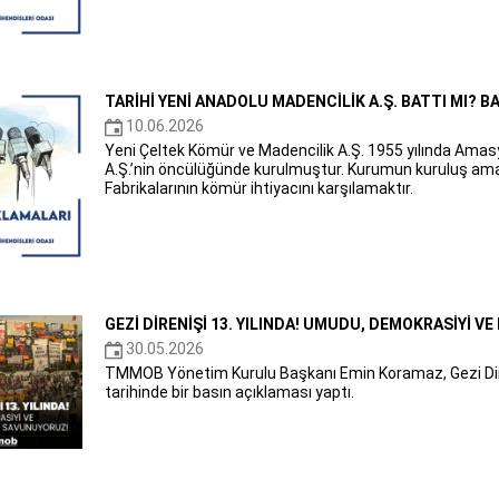
TARİHİ YENİ ANADOLU MADENCİLİK A.Ş. BATTI MI? BA
10.06.2026
Yeni Çeltek Kömür ve Madencilik A.Ş. 1955 yılında Amasy
A.Ş.’nin öncülüğünde kurulmuştur. Kurumun kuruluş ama
Fabrikalarının kömür ihtiyacını karşılamaktır.
GEZİ DİRENİŞİ 13. YILINDA! UMUDU, DEMOKRASİYİ V
30.05.2026
TMMOB Yönetim Kurulu Başkanı Emin Koramaz, Gezi Dire
tarihinde bir basın açıklaması yaptı.