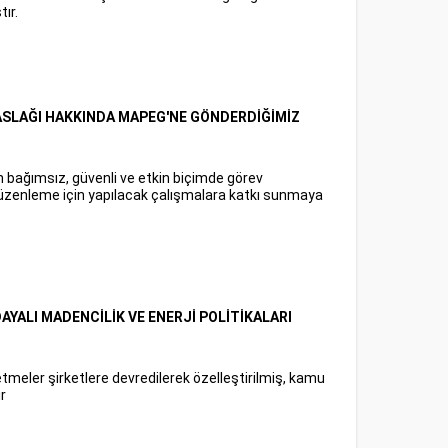
ır.
TASLAĞI HAKKINDA MAPEG'NE GÖNDERDİĞİMİZ
bağımsız, güvenli ve etkin biçimde görev
düzenleme için yapılacak çalışmalara katkı sunmaya
DAYALI MADENCİLİK VE ENERJİ POLİTİKALARI
etmeler şirketlere devredilerek özelleştirilmiş, kamu
r