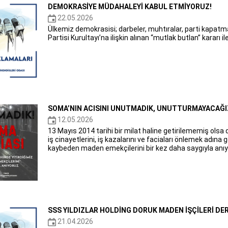
DEMOKRASİYE MÜDAHALEYİ KABUL ETMİYORUZ!
22.05.2026
Ülkemiz demokrasisi; darbeler, muhtıralar, parti kapatm
Partisi Kurultayı’na ilişkin alınan “mutlak butlan” kararı il
SOMA’NIN ACISINI UNUTMADIK, UNUTTURMAYACAĞI
12.05.2026
13 Mayıs 2014 tarihi bir milat haline getirilememiş olsa 
iş cinayetlerini, iş kazalarını ve faciaları önlemek adına
kaybeden maden emekçilerini bir kez daha saygıyla anıy
SSS YILDIZLAR HOLDİNG DORUK MADEN İŞÇİLERİ DE
21.04.2026