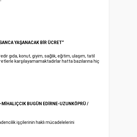
!
NSANCA YAŞANACAK BİR ÜCRET”
 gıda, konut, giyim, sağlık, eğitim, ulaşım, tatil
ı ücretlerle karşılayamamaktadırlar hatta bazılarına hiç
-MİHALIÇCIK BUGÜN EDİRNE-UZUNKÖPRÜ /
encilik işçilerinin haklı mücadelelerini