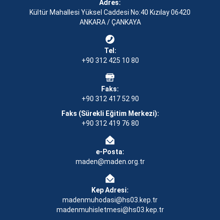
Adres:
Kültür Mahallesi Yüksel Caddesi No:40 Kızılay 06420
ANKARA / ÇANKAYA
Tel:
+90 312 425 10 80
Faks:
+90 312 417 52 90
Faks (Sürekli Eğitim Merkezi):
+90 312 419 76 80
e-Posta:
maden@maden.org.tr
Kep Adresi:
madenmuhodasi@hs03.kep.tr
madenmuhisletmesi@hs03.kep.tr