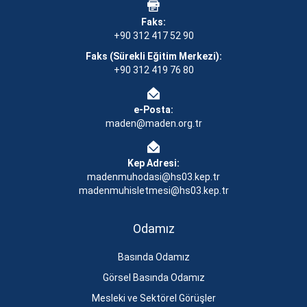
Faks:
+90 312 417 52 90
Faks (Sürekli Eğitim Merkezi):
+90 312 419 76 80
e-Posta:
maden@maden.org.tr
Kep Adresi:
madenmuhodasi@hs03.kep.tr
madenmuhisletmesi@hs03.kep.tr
Odamız
Basında Odamız
Görsel Basında Odamız
Mesleki ve Sektörel Görüşler