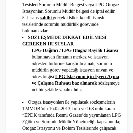
Tesisleri Sorumlu Müdür Belgesi veya LPG Otogaz
İstasyonları Sorumlu Müdür belgesi de iptal edilir.
Lisans
sahibi
gerçek kişiler, kendi lisanslı
tesislerinde sorumlu müdürlük görevinde
bulunamazlar.
SÖZLEŞMEDE DİKKAT EDİLMESİ
GEREKEN HUSUSLAR
LPG Dağıtıcı / LPG Otogaz Bayilik Lisansı
bulunmayan firmanın merkez ve istasyon
adresleri birbirine karıştırılmamalı, sorumlu
müdürün görev yapacağı istasyon unvan ve
adres bilgisi
LPG İstasyonu için İşyeri Açma
ve Çalışma Ruhsatı baz alınarak
sözleşmeye
net bir şekilde yazılmalıdır.
Otogaz istasyonları ile yapılacak sözleşmelerin
TMMOB’nin 16.02.2013 tarih ve 168 nolu kararı
“EPDK tarafında Resmi Gazete’de yayımlanan LPG
Eğitim ve Sorumlu Müdür Yönetmeliği kapsamında;
Otogaz İstasyonu ve Dolum Tesislerinde çalışacak