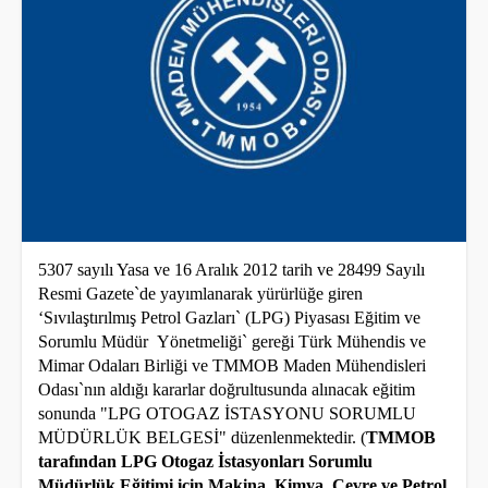
5307 sayılı Yasa ve 16 Aralık 2012 tarih ve 28499 Sayılı
Resmi Gazete`de yayımlanarak yürürlüğe giren
‘Sıvılaştırılmış Petrol Gazları` (LPG) Piyasası Eğitim ve
Sorumlu Müdür Yönetmeliği` gereği Türk Mühendis ve
Mimar Odaları Birliği ve TMMOB Maden Mühendisleri
Odası`nın aldığı kararlar doğrultusunda alınacak eğitim
sonunda "LPG OTOGAZ İSTASYONU SORUMLU
MÜDÜRLÜK BELGESİ" düzenlenmektedir. (
TMMOB
tarafından LPG Otogaz İstasyonları Sorumlu
Müdürlük Eğitimi için Makina, Kimya, Çevre ve Petrol