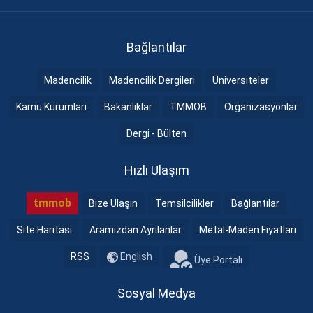
Bağlantılar
Madencilik
Madencilik Dergileri
Üniversiteler
Kamu Kurumları
Bakanlıklar
TMMOB
Organizasyonlar
Dergi - Bülten
Hızlı Ulaşım
tmmob
Bize Ulaşın
Temsilcilikler
Bağlantılar
Site Haritası
Aramızdan Ayrılanlar
Metal-Maden Fiyatları
RSS
English
Üye Portalı
Sosyal Medya