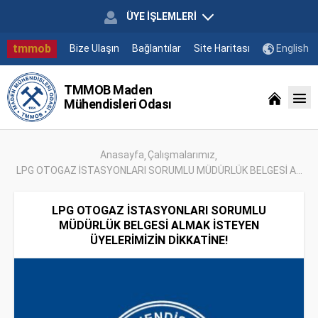
ÜYE İŞLEMLERİ
tmmob
Bize Ulaşın
Bağlantılar
Site Haritası
English
TMMOB Maden
Mühendisleri Odası
Anasayfa
Çalışmalarımız
LPG OTOGAZ İSTASYONLARI SORUMLU MÜDÜRLÜK BELGESİ A...
LPG OTOGAZ İSTASYONLARI SORUMLU
MÜDÜRLÜK BELGESİ ALMAK İSTEYEN
ÜYELERİMİZİN DİKKATİNE!