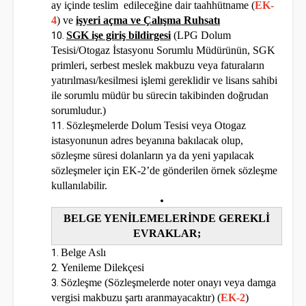
ay içinde teslim edileceğine dair taahhütname (
EK-
4
) ve
işyeri açma ve Çalışma Ruhsatı
SGK işe giriş bildirgesi
(LPG Dolum
Tesisi/Otogaz İstasyonu Sorumlu Müdürünün, SGK
primleri, serbest meslek makbuzu veya faturaların
yatırılması/kesilmesi işlemi gereklidir ve lisans sahibi
ile sorumlu müdür bu sürecin takibinden doğrudan
sorumludur.)
Sözleşmelerde Dolum Tesisi veya Otogaz
istasyonunun adres beyanına bakılacak olup,
sözleşme süresi dolanların ya da yeni yapılacak
sözleşmeler için EK-2’de gönderilen örnek sözleşme
kullanılabilir.
BELGE YENİLEMELERİNDE GEREKLİ
EVRAKLAR;
Belge Aslı
Yenileme Dilekçesi
Sözleşme (Sözleşmelerde noter onayı veya damga
vergisi makbuzu şartı aranmayacaktır) (
EK-2
)