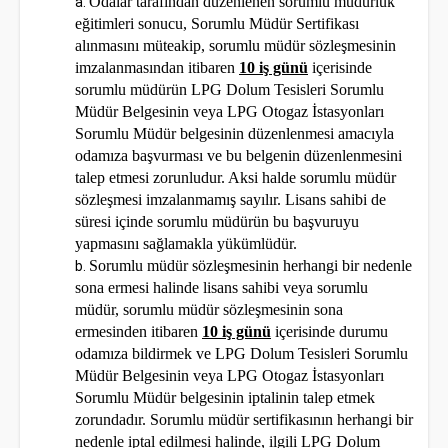
Odalar tarafından düzenlenen sorumlu müdürlük
eğitimleri sonucu, Sorumlu Müdür Sertifikası
alınmasını müteakip, sorumlu müdür sözleşmesinin
imzalanmasından itibaren
10 iş günü
içerisinde
sorumlu müdürün LPG Dolum Tesisleri Sorumlu
Müdür Belgesinin veya LPG Otogaz İstasyonları
Sorumlu Müdür belgesinin düzenlenmesi amacıyla
odamıza başvurması ve bu belgenin düzenlenmesini
talep etmesi zorunludur. Aksi halde sorumlu müdür
sözleşmesi imzalanmamış sayılır. Lisans sahibi de
süresi içinde sorumlu müdürün bu başvuruyu
yapmasını sağlamakla yükümlüdür.
Sorumlu müdür sözleşmesinin herhangi bir nedenle
sona ermesi halinde lisans sahibi veya sorumlu
müdür, sorumlu müdür sözleşmesinin sona
ermesinden itibaren
10 iş günü
içerisinde durumu
odamıza bildirmek ve LPG Dolum Tesisleri Sorumlu
Müdür Belgesinin veya LPG Otogaz İstasyonları
Sorumlu Müdür belgesinin iptalinin talep etmek
zorundadır. Sorumlu müdür sertifikasının herhangi bir
nedenle iptal edilmesi halinde, ilgili LPG Dolum