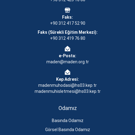
Faks:
+90 312 417 52 90
Faks (Sürekli Eğitim Merkezi):
+90 312 419 76 80
e-Posta:
maden@maden.org.tr
Kep Adresi:
madenmuhodasi@hs03.kep.tr
madenmuhisletmesi@hs03.kep.tr
Odamız
Basında Odamız
Görsel Basında Odamız