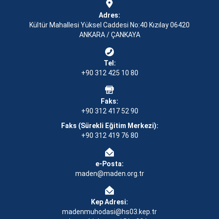
Adres:
Kültür Mahallesi Yüksel Caddesi No:40 Kızılay 06420
ANKARA / ÇANKAYA
Tel:
+90 312 425 10 80
Faks:
+90 312 417 52 90
Faks (Sürekli Eğitim Merkezi):
+90 312 419 76 80
e-Posta:
maden@maden.org.tr
Kep Adresi:
madenmuhodasi@hs03.kep.tr