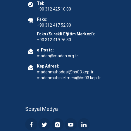
Tel:
+90 312 425 10 80
Faks:
+90 312 417 52 90
Faks (Sürekli Eğitim Merkezi):
+90 312 419 76 80
e-Posta:
maden@maden.org.tr
Kep Adresi:
madenmuhodasi@hs03.kep.tr
madenmuhisletmesi@hs03.kep.tr
Sosyal Medya