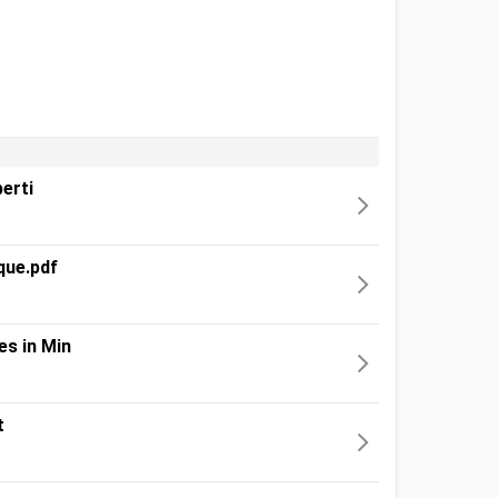
berti
que.pdf
es in Min
t