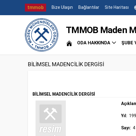
tmmob
Bize Ulaşın
Bağlantılar
Site Haritası
TMMOB Maden Müh
ODA HAKKINDA
ŞUBE 
BİLİMSEL MADENCİLİK DERGİSİ
BİLİMSEL MADENCİLİK DERGİSİ
Açıkla
Yıl:
19
Sayı:
4