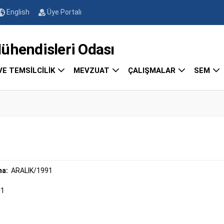
English
Üye Portalı
endisleri Odası
VE TEMSİLCİLİK
MEVZUAT
ÇALIŞMALAR
SEM
ma:
ARALIK/1991
91