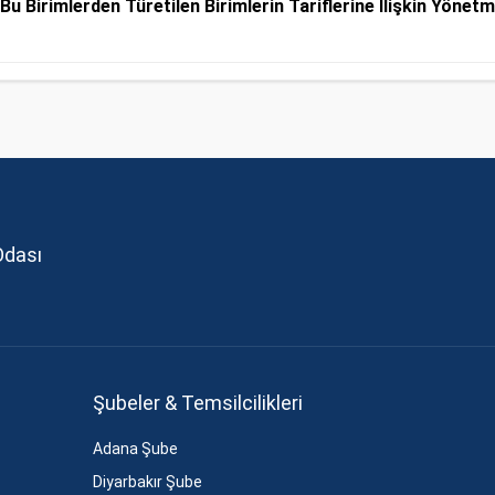
Bu Birimlerden Türetilen Birimlerin Tariflerine İlişkin Yönet
Odası
Şubeler & Temsilcilikleri
Adana Şube
Diyarbakır Şube