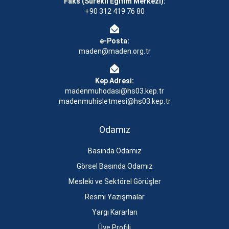
Faks (Sürekli Eğitim Merkezi):
+90 312 419 76 80
e-Posta:
maden@maden.org.tr
Kep Adresi:
madenmuhodasi@hs03.kep.tr
madenmuhisletmesi@hs03.kep.tr
Odamız
Basında Odamız
Görsel Basında Odamız
Mesleki ve Sektörel Görüşler
Resmi Yazışmalar
Yargı Kararları
Üye Profili