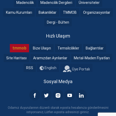
Madencilik
Madencilik Dergileri
Üniversiteler
Kamu Kurumları
Bakanlıklar
TMMOB
Organizasyonlar
Dergi - Bülten
Hızlı Ulaşım
tmmob
Bize Ulaşın
Temsilcilikler
Bağlantılar
Site Haritası
Aramızdan Ayrılanlar
Metal-Maden Fiyatları
RSS
English
Üye Portalı
Sosyal Medya
Odamız duyurularının düzenli olarak e-posta hesabınıza gönderilmesini
istiyorsanız; Lütfen e-posta adresinizi giriniz.