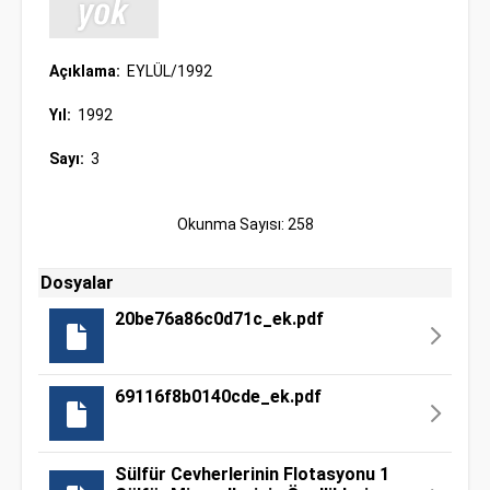
Açıklama:
EYLÜL/1992
Yıl:
1992
Sayı:
3
Okunma Sayısı: 258
Dosyalar
20be76a86c0d71c_ek.pdf
69116f8b0140cde_ek.pdf
Sülfür Cevherlerinin Flotasyonu 1