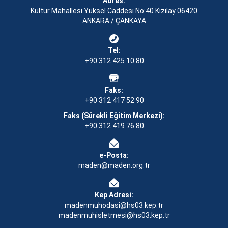
Adres:
Kültür Mahallesi Yüksel Caddesi No:40 Kızılay 06420
ANKARA / ÇANKAYA
Tel:
+90 312 425 10 80
Faks:
+90 312 417 52 90
Faks (Sürekli Eğitim Merkezi):
+90 312 419 76 80
e-Posta:
maden@maden.org.tr
Kep Adresi:
madenmuhodasi@hs03.kep.tr
madenmuhisletmesi@hs03.kep.tr