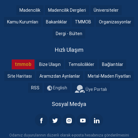
Madencilik
Madencilik Dergileri
Üniversiteler
Kamu Kurumları
Bakanlıklar
TMMOB
Organizasyonlar
Dergi - Bülten
Hızlı Ulaşım
tmmob
Bize Ulaşın
Temsilcilikler
Bağlantılar
Site Haritası
Aramızdan Ayrılanlar
Metal-Maden Fiyatları
RSS
English
Üye Portalı
Sosyal Medya
Odamız duyurularının düzenli olarak e-posta hesabınıza gönderilmesini