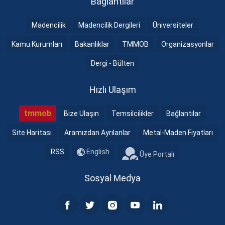
Bağlantılar
Madencilik
Madencilik Dergileri
Üniversiteler
Kamu Kurumları
Bakanlıklar
TMMOB
Organizasyonlar
Dergi - Bülten
Hızlı Ulaşım
tmmob
Bize Ulaşın
Temsilcilikler
Bağlantılar
Site Haritası
Aramızdan Ayrılanlar
Metal-Maden Fiyatları
RSS
English
Üye Portalı
Sosyal Medya