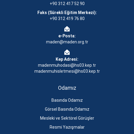
+90 312 417 52 90
Faks (Sürekli Eğitim Merkezi):
+90 312 419 76 80
e-Posta:
maden@maden.org.tr
Kep Adresi:
madenmuhodasi@hs03.kep.tr
madenmuhisletmesi@hs03.kep.tr
Odamız
Basında Odamız
Görsel Basında Odamız
Mesleki ve Sektörel Görüşler
Resmi Yazışmalar