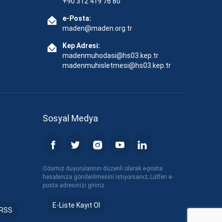
+90 312 419 76 80
e-Posta:
maden@maden.org.tr
Kep Adresi:
madenmuhodasi@hs03.kep.tr
madenmuhisletmesi@hs03.kep.tr
Sosyal Medya
Odamız duyurularının düzenli olarak e-posta
hesabınıza gönderilmesini istiyorsanız; Lütfen e-
posta adresinizi giriniz.
E-Liste Kayıt Ol
RSS