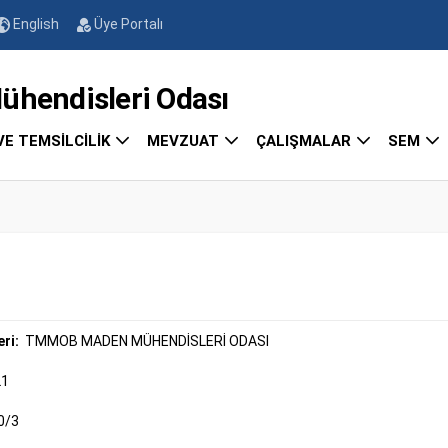
English
Üye Portalı
endisleri Odası
VE TEMSİLCİLİK
MEVZUAT
ÇALIŞMALAR
SEM
eri:
TMMOB MADEN MÜHENDİSLERİ ODASI
21
0/3