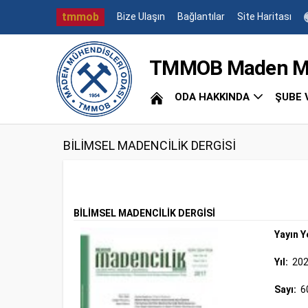
tmmob
Bize Ulaşın
Bağlantılar
Site Haritası
TMMOB Maden Müh
ODA HAKKINDA
ŞUBE 
BİLİMSEL MADENCİLİK DERGİSİ
BİLİMSEL MADENCİLİK DERGİSİ
Yayın Y
Yıl:
20
Sayı:
6