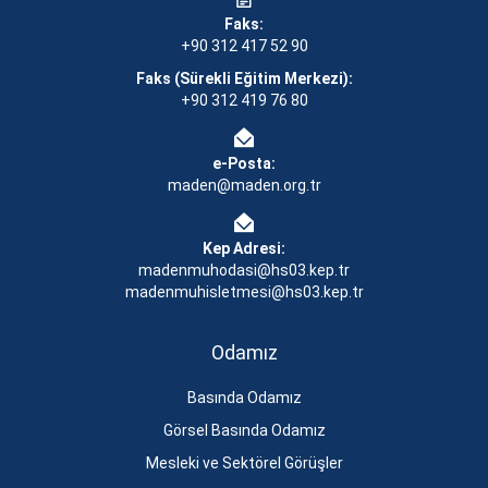
Faks:
+90 312 417 52 90
Faks (Sürekli Eğitim Merkezi):
+90 312 419 76 80
e-Posta:
maden@maden.org.tr
Kep Adresi:
madenmuhodasi@hs03.kep.tr
madenmuhisletmesi@hs03.kep.tr
Odamız
Basında Odamız
Görsel Basında Odamız
Mesleki ve Sektörel Görüşler