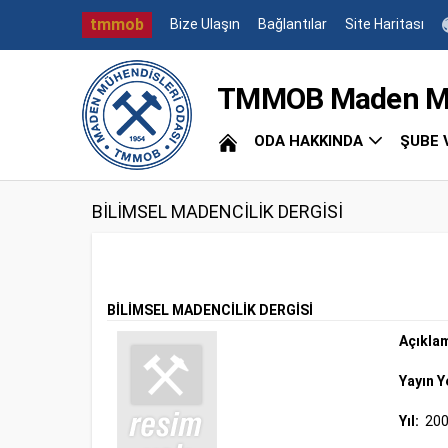
tmmob
Bize Ulaşın
Bağlantılar
Site Haritası
TMMOB Maden Müh
ODA HAKKINDA
ŞUBE 
BİLİMSEL MADENCİLİK DERGİSİ
BİLİMSEL MADENCİLİK DERGİSİ
Açıkla
Yayın Y
Yıl:
20