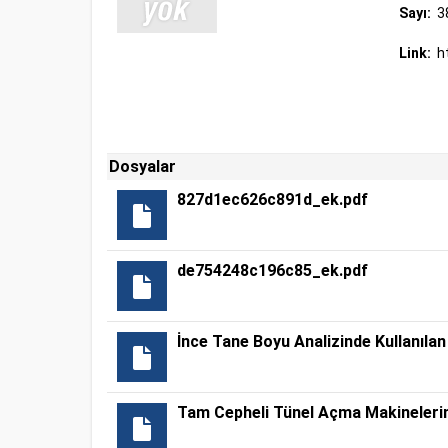
Sayı:
3
Link:
h
Dosyalar
827d1ec626c891d_ek.pdf
de754248c196c85_ek.pdf
İnce Tane Boyu Analizinde Kullanıla
Tam Cepheli Tünel Açma Makinelerind