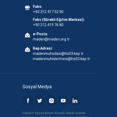
Faks:
+90 312 417 52 90
Faks (Sürekli Eğitim Merkezi):
+90 312 419 76 80
e-Posta:
maden@maden.org.tr
Kep Adresi:
madenmuhodasi@hs03.kep.tr
madenmuhisletmesi@hs03.kep.tr
Sosyal Medya
Odamız duyurularının düzenli olarak e-posta