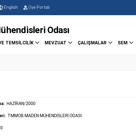
English
Üye Portalı
endisleri Odası
VE TEMSİLCİLİK
MEVZUAT
ÇALIŞMALAR
SEM
ma:
HAZİRAN/2000
eri:
TMMOB MADEN MÜHENDİSLERİ ODASI
00