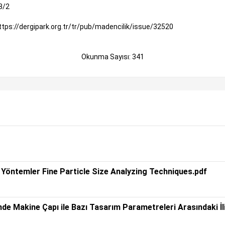
8/2
ttps://dergipark.org.tr/tr/pub/madencilik/issue/32520
Okunma Sayısı: 341
n Yöntemler Fine Particle Size Analyzing Techniques.pdf
e Makine Çapı ile Bazı Tasarım Parametreleri Arasındaki İli