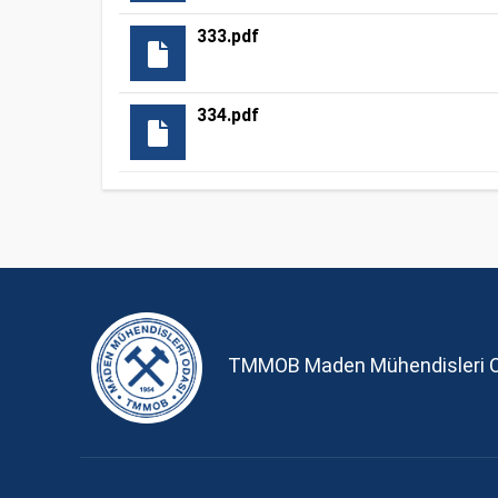
333.pdf
334.pdf
TMMOB Maden Mühendisleri 