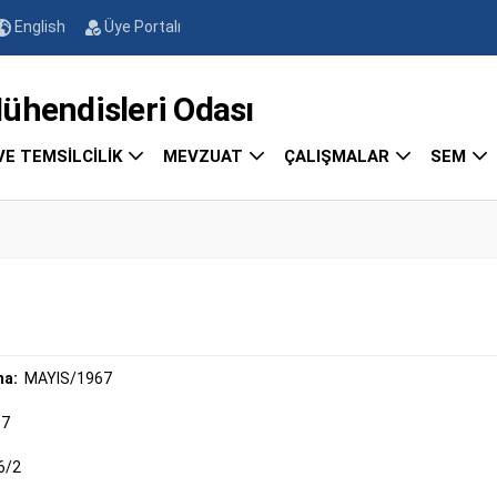
English
Üye Portalı
endisleri Odası
VE TEMSİLCİLİK
MEVZUAT
ÇALIŞMALAR
SEM
ma:
MAYIS/1967
67
6/2