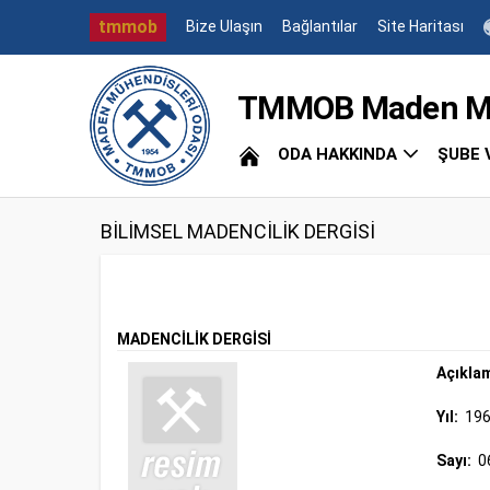
tmmob
Bize Ulaşın
Bağlantılar
Site Haritası
TMMOB Maden Müh
ODA HAKKINDA
ŞUBE 
BİLİMSEL MADENCİLİK DERGİSİ
MADENCİLİK DERGİSİ
Açıkla
Yıl:
19
Sayı:
0