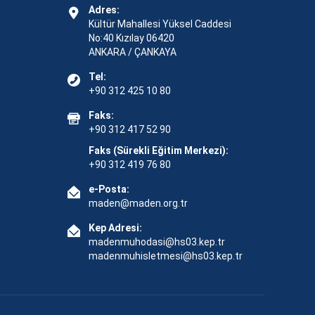
Adres:
Kültür Mahallesi Yüksel Caddesi
No:40 Kızılay 06420
ANKARA / ÇANKAYA
Tel:
+90 312 425 10 80
Faks:
+90 312 417 52 90
Faks (Sürekli Eğitim Merkezi):
+90 312 419 76 80
e-Posta:
maden@maden.org.tr
Kep Adresi:
madenmuhodasi@hs03.kep.tr
madenmuhisletmesi@hs03.kep.tr