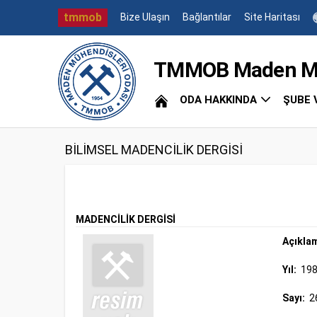
tmmob
Bize Ulaşın
Bağlantılar
Site Haritası
TMMOB Maden Müh
ODA HAKKINDA
ŞUBE 
BİLİMSEL MADENCİLİK DERGİSİ
MADENCİLİK DERGİSİ
Açıkla
Yıl:
19
Sayı:
2