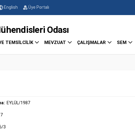
English
Üye Portalı
endisleri Odası
VE TEMSİLCİLİK
MEVZUAT
ÇALIŞMALAR
SEM
ma:
EYLÜL/1987
87
6/3