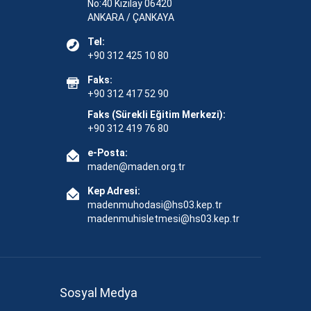
No:40 Kızılay 06420
ANKARA / ÇANKAYA
Tel:
+90 312 425 10 80
Faks:
+90 312 417 52 90
Faks (Sürekli Eğitim Merkezi):
+90 312 419 76 80
e-Posta:
maden@maden.org.tr
Kep Adresi:
madenmuhodasi@hs03.kep.tr
madenmuhisletmesi@hs03.kep.tr
Sosyal Medya