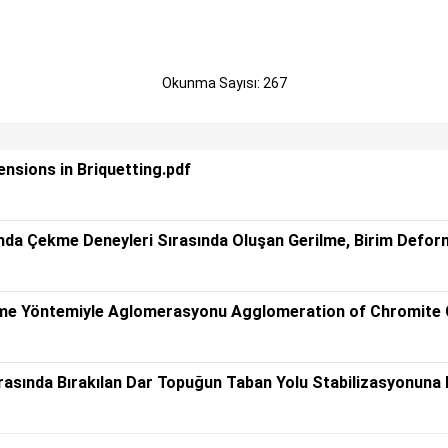
Okunma Sayısı: 267
nsions in Briquetting.pdf
rında Çekme Deneyleri Sırasında Oluşan Gerilme, Birim Defo
eme Yöntemiyle Aglomerasyonu Agglomeration of Chromite
asında Bırakılan Dar Topuğun Taban Yolu Stabilizasyonuna E