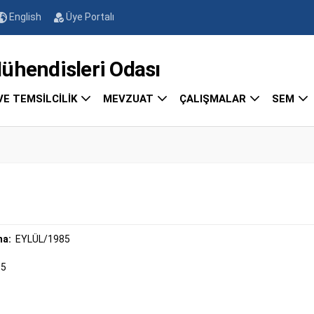
English
Üye Portalı
endisleri Odası
VE TEMSİLCİLİK
MEVZUAT
ÇALIŞMALAR
SEM
ma:
EYLÜL/1985
85