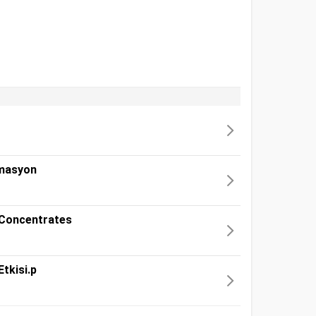
rmasyon
 Concentrates
tkisi.p