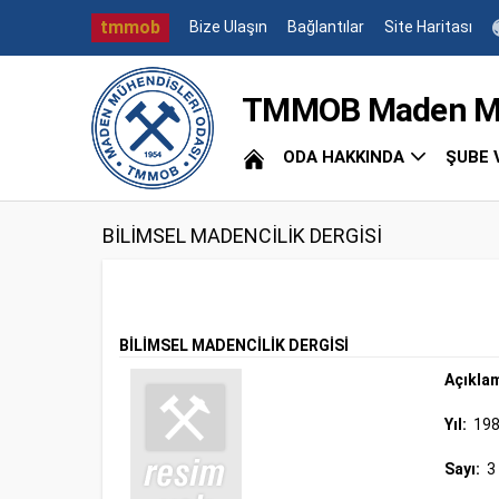
tmmob
Bize Ulaşın
Bağlantılar
Site Haritası
TMMOB Maden Müh
ODA HAKKINDA
ŞUBE 
BİLİMSEL MADENCİLİK DERGİSİ
BİLİMSEL MADENCİLİK DERGİSİ
Açıkla
Yıl:
19
Sayı:
3