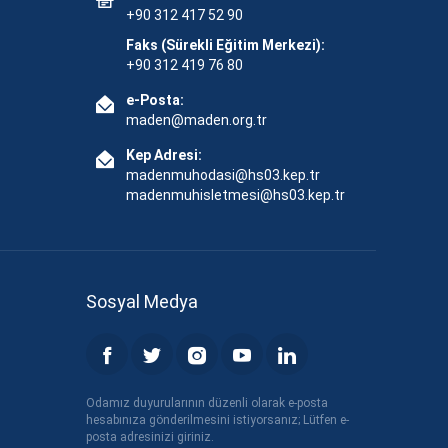
+90 312 417 52 90
Faks (Sürekli Eğitim Merkezi):
+90 312 419 76 80
e-Posta:
maden@maden.org.tr
Kep Adresi:
madenmuhodasi@hs03.kep.tr
madenmuhisletmesi@hs03.kep.tr
Sosyal Medya
Odamız duyurularının düzenli olarak e-posta
hesabınıza gönderilmesini istiyorsanız; Lütfen e-
posta adresinizi giriniz.