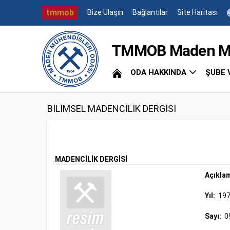
tmmob
Bize Ulaşın
Bağlantılar
Site Haritası
TMMOB Maden Müh
ODA HAKKINDA
ŞUBE 
BİLİMSEL MADENCİLİK DERGİSİ
MADENCİLİK DERGİSİ
Açıkla
Yıl:
19
Sayı:
0