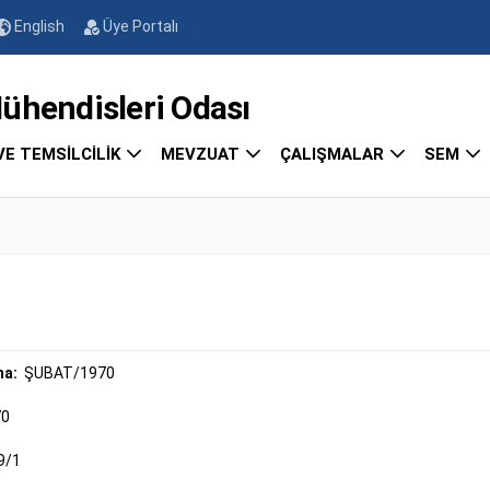
English
Üye Portalı
endisleri Odası
VE TEMSİLCİLİK
MEVZUAT
ÇALIŞMALAR
SEM
ma:
ŞUBAT/1970
70
9/1