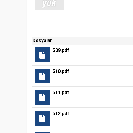
Dosyalar
509.pdf
510.pdf
511.pdf
512.pdf