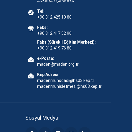
ANKARA / ÇANKAYA
Tel:
+90 312 425 10 80
Faks:
+90 312 417 52 90
Faks (Sürekli Eğitim Merkezi):
+90 312 419 76 80
e-Posta:
maden@maden.org.tr
Kep Adresi:
madenmuhodasi@hs03.kep.tr
madenmuhisletmesi@hs03.kep.tr
Sosyal Medya