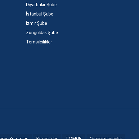
Diyarbakır Şube
İstanbul Şube
İzmir Şube
Zonguldak Şube
Temsilcilikler
amu Kurumları
Bakanlıklar
TMMOB
Organizasyonlar