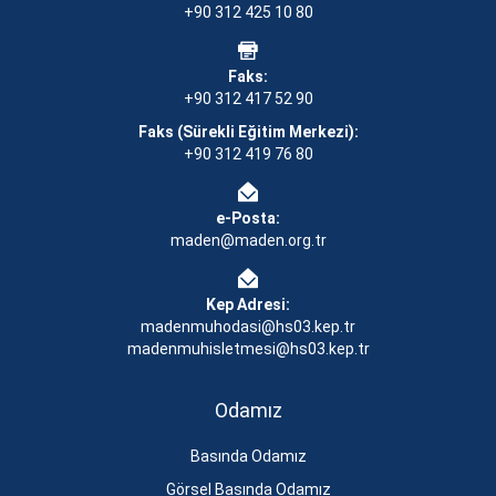
+90 312 425 10 80
Faks:
+90 312 417 52 90
Faks (Sürekli Eğitim Merkezi):
+90 312 419 76 80
e-Posta:
maden@maden.org.tr
Kep Adresi:
madenmuhodasi@hs03.kep.tr
madenmuhisletmesi@hs03.kep.tr
Odamız
Basında Odamız
Görsel Basında Odamız