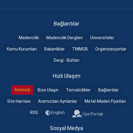
Bağlantılar
Madencilik
Madencilik Dergileri
Üniversiteler
Kamu Kurumları
Bakanlıklar
TMMOB
Organizasyonlar
Dergi - Bülten
Hızlı Ulaşım
tmmob
Bize Ulaşın
Temsilcilikler
Bağlantılar
Site Haritası
Aramızdan Ayrılanlar
Metal-Maden Fiyatları
RSS
English
Üye Portalı
Sosyal Medya