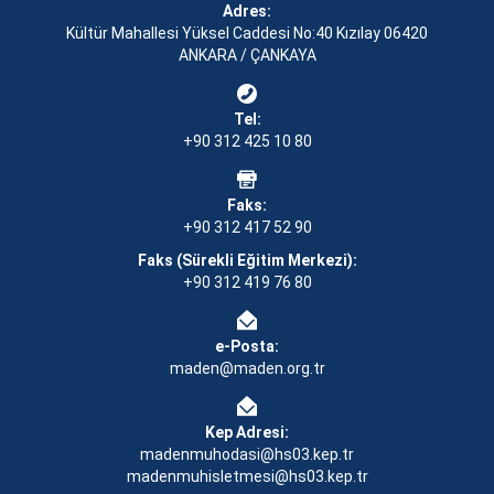
Adres:
Kültür Mahallesi Yüksel Caddesi No:40 Kızılay 06420
ANKARA / ÇANKAYA
Tel:
+90 312 425 10 80
Faks:
+90 312 417 52 90
Faks (Sürekli Eğitim Merkezi):
+90 312 419 76 80
e-Posta:
maden@maden.org.tr
Kep Adresi:
madenmuhodasi@hs03.kep.tr
madenmuhisletmesi@hs03.kep.tr