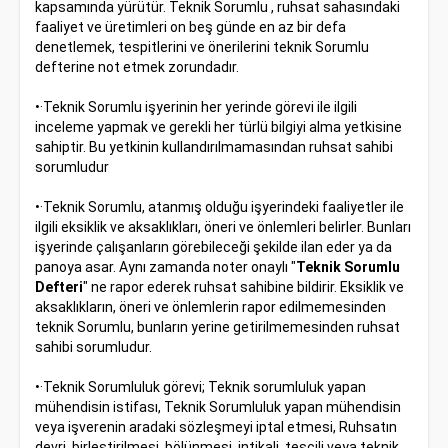
kapsamında yürütür. Teknik Sorumlu , ruhsat sahasındaki
faaliyet ve üretimleri on beş günde en az bir defa
denetlemek, tespitlerini ve önerilerini teknik Sorumlu
defterine not etmek zorundadır.
•·Teknik Sorumlu işyerinin her yerinde görevi ile ilgili
inceleme yapmak ve gerekli her türlü bilgiyi alma yetkisine
sahiptir. Bu yetkinin kullandırılmamasından ruhsat sahibi
sorumludur
•·Teknik Sorumlu, atanmış olduğu işyerindeki faaliyetler ile
ilgili eksiklik ve aksaklıkları, öneri ve önlemleri belirler. Bunları
işyerinde çalışanların görebileceği şekilde ilan eder ya da
panoya asar. Aynı zamanda noter onaylı "
Teknik Sorumlu
Defteri
" ne rapor ederek ruhsat sahibine bildirir. Eksiklik ve
aksaklıkların, öneri ve önlemlerin rapor edilmemesinden
teknik Sorumlu, bunların yerine getirilmemesinden ruhsat
sahibi sorumludur.
•·Teknik Sorumluluk görevi; Teknik sorumluluk yapan
mühendisin istifası, Teknik Sorumluluk yapan mühendisin
veya işverenin aradaki sözleşmeyi iptal etmesi, Ruhsatın
devri, birleştirilmesi, bölünmesi, intikali, tescili veya teknik