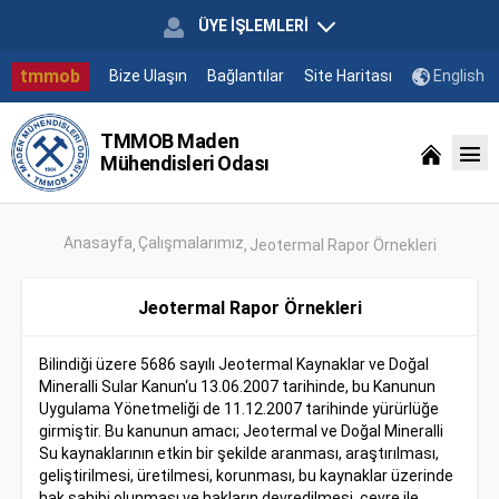
ÜYE İŞLEMLERİ
tmmob
Bize Ulaşın
Bağlantılar
Site Haritası
English
TMMOB Maden
Mühendisleri Odası
Anasayfa
Çalışmalarımız
Jeotermal Rapor Örnekleri
Jeotermal Rapor Örnekleri
Bilindiği üzere 5686 sayılı Jeotermal Kaynaklar ve Doğal
Mineralli Sular Kanun‘u 13.06.2007 tarihinde, bu Kanunun
Uygulama Yönetmeliği de 11.12.2007 tarihinde yürürlüğe
girmiştir. Bu kanunun amacı; Jeotermal ve Doğal Mineralli
Su kaynaklarının etkin bir şekilde aranması, araştırılması,
geliştirilmesi, üretilmesi, korunması, bu kaynaklar üzerinde
hak sahibi olunması ve hakların devredilmesi, çevre ile