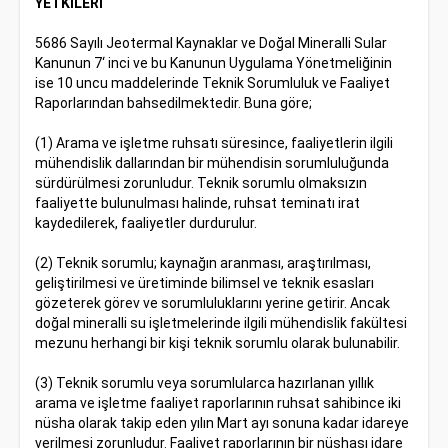
YETKİLERİ
5686 Sayılı Jeotermal Kaynaklar ve Doğal Mineralli Sular
Kanunun 7‘ inci ve bu Kanunun Uygulama Yönetmeliğinin
ise 10 uncu maddelerinde Teknik Sorumluluk ve Faaliyet
Raporlarından bahsedilmektedir. Buna göre;
(1) Arama ve işletme ruhsatı süresince, faaliyetlerin ilgili
mühendislik dallarından bir mühendisin sorumluluğunda
sürdürülmesi zorunludur. Teknik sorumlu olmaksızın
faaliyette bulunulması halinde, ruhsat teminatı irat
kaydedilerek, faaliyetler durdurulur.
(2) Teknik sorumlu; kaynağın aranması, araştırılması,
geliştirilmesi ve üretiminde bilimsel ve teknik esasları
gözeterek görev ve sorumluluklarını yerine getirir. Ancak
doğal mineralli su işletmelerinde ilgili mühendislik fakültesi
mezunu herhangi bir kişi teknik sorumlu olarak bulunabilir.
(3) Teknik sorumlu veya sorumlularca hazırlanan yıllık
arama ve işletme faaliyet raporlarının ruhsat sahibince iki
nüsha olarak takip eden yılın Mart ayı sonuna kadar idareye
verilmesi zorunludur. Faaliyet raporlarının bir nüshası idare