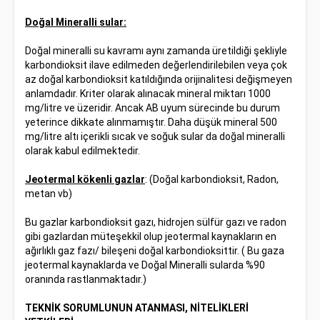
Doğal Mineralli sular:
Doğal mineralli su kavramı aynı zamanda üretildiği şekliyle
karbondioksit ilave edilmeden değerlendirilebilen veya çok
az doğal karbondioksit katıldığında orijinalitesi değişmeyen
anlamdadır. Kriter olarak alınacak mineral miktarı 1000
mg/litre ve üzeridir. Ancak AB uyum sürecinde bu durum
yeterince dikkate alınmamıştır. Daha düşük mineral 500
mg/litre altı içerikli sıcak ve soğuk sular da doğal mineralli
olarak kabul edilmektedir.
Jeotermal kökenli gazlar
: (Doğal karbondioksit, Radon,
metan vb)
Bu gazlar karbondioksit gazı, hidrojen sülfür gazı ve radon
gibi gazlardan müteşekkil olup jeotermal kaynakların en
ağırlıklı gaz fazı/ bileşeni doğal karbondioksittir. ( Bu gaza
jeotermal kaynaklarda ve Doğal Mineralli sularda %90
oranında rastlanmaktadır.)
TEKNİK SORUMLUNUN ATANMASI, NİTELİKLERİ