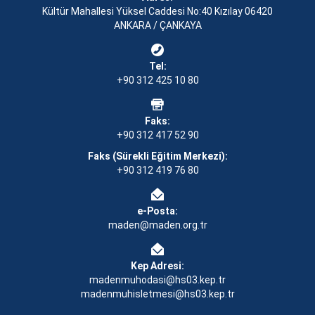
Kültür Mahallesi Yüksel Caddesi No:40 Kızılay 06420
ANKARA / ÇANKAYA
Tel:
+90 312 425 10 80
Faks:
+90 312 417 52 90
Faks (Sürekli Eğitim Merkezi):
+90 312 419 76 80
e-Posta:
maden@maden.org.tr
Kep Adresi:
madenmuhodasi@hs03.kep.tr
madenmuhisletmesi@hs03.kep.tr