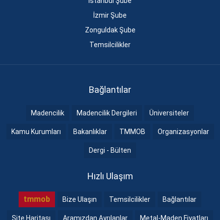
İstanbul Şube
İzmir Şube
Zonguldak Şube
Temsilcilikler
Bağlantılar
Madencilik
Madencilik Dergileri
Üniversiteler
Kamu Kurumları
Bakanlıklar
TMMOB
Organizasyonlar
Dergi - Bülten
Hızlı Ulaşım
tmmob
Bize Ulaşın
Temsilcilikler
Bağlantılar
Site Haritası
Aramızdan Ayrılanlar
Metal-Maden Fiyatları