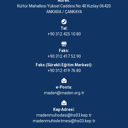
Adres:
Kültür Mahallesi Yüksel Caddesi No:40 Kızılay 06420
ANKARA / ÇANKAYA
Tel:
+90 312 425 10 80
Faks:
+90 312 417 52 90
Faks (Sürekli Eğitim Merkezi):
+90 312 419 76 80
e-Posta:
maden@maden.org.tr
Kep Adresi:
madenmuhodasi@hs03.kep.tr
madenmuhisletmesi@hs03.kep.tr