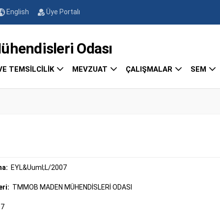
English
Üye Portalı
endisleri Odası
VE TEMSİLCİLİK
MEVZUAT
ÇALIŞMALAR
SEM
ma:
EYL&Uuml;L/2007
eri:
TMMOB MADEN MÜHENDİSLERİ ODASI
07