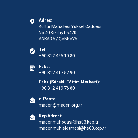
Adres:
Kültür Mahallesi Yüksel Caddesi
No:40 Kızılay 06420
ANKARA / ÇANKAYA
Tel:
+90 312 425 10 80
Faks:
+90 312 417 52 90
Faks (Sürekli Eğitim Merkezi):
+90 312 419 76 80
e-Posta:
maden@maden.org.tr
Kep Adresi:
madenmuhodasi@hs03.kep.tr
madenmuhisletmesi@hs03.kep.tr