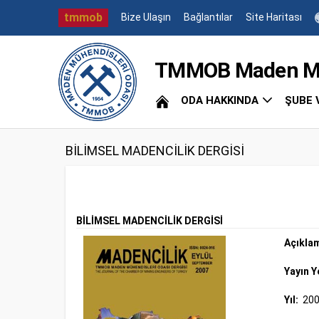
tmmob
Bize Ulaşın
Bağlantılar
Site Haritası
TMMOB Maden Müh
ODA HAKKINDA
ŞUBE 
BİLİMSEL MADENCİLİK DERGİSİ
BİLİMSEL MADENCİLİK DERGİSİ
Açıkla
Yayın Y
Yıl:
20