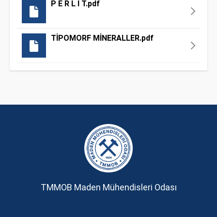
P E R L İ T.pdf
TİPOMORF MİNERALLER.pdf
TMMOB Maden Mühendisleri Odası