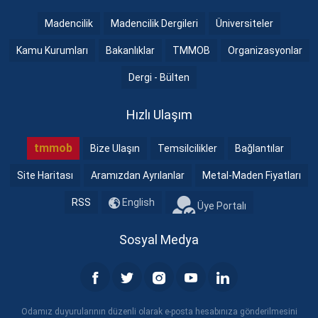
Madencilik
Madencilik Dergileri
Üniversiteler
Kamu Kurumları
Bakanlıklar
TMMOB
Organizasyonlar
Dergi - Bülten
Hızlı Ulaşım
tmmob
Bize Ulaşın
Temsilcilikler
Bağlantılar
Site Haritası
Aramızdan Ayrılanlar
Metal-Maden Fiyatları
RSS
English
Üye Portalı
Sosyal Medya
Odamız duyurularının düzenli olarak e-posta hesabınıza gönderilmesini