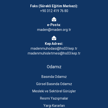
Faks (Sürekli Eğitim Merkezi):
+90 312 419 76 80
e-Posta:
maden@maden.org.tr
Kep Adresi:
madenmuhodasi@hs03.kep.tr
madenmuhisletmesi@hs03.kep.tr
Odamız
Basında Odamız
Görsel Basında Odamız
Mesleki ve Sektörel Görüşler
Resmi Yazışmalar
Yargı Kararları