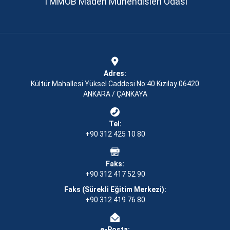
TMMOB Maden Mühendisleri Odası
Adres:
Kültür Mahallesi Yüksel Caddesi No:40 Kızılay 06420
ANKARA / ÇANKAYA
Tel:
+90 312 425 10 80
Faks:
+90 312 417 52 90
Faks (Sürekli Eğitim Merkezi):
+90 312 419 76 80
e-Posta: