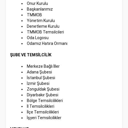
Onur Kurulu
Başkanlarımız
TMMOB
Yönetim Kurulu
Denetleme Kurulu
TMMOB Temsilcileri
Oda Logosu
Odamız Hatıra Ormanı
ŞUBE VE TEMSİLCİLİK
Merkeze Bağlı İller
Adana Şubesi
İstanbul Şubesi
İzmir Şubesi
Zonguldak Şubesi
Diyarbakır Şubesi
Bölge Temsilcilikleri
İl Temsilcilikleri
İlçe Temsilcilikleri
İşyeri Temsilcilikler