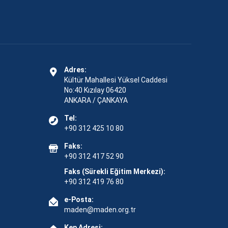
Adres:
Kültür Mahallesi Yüksel Caddesi
No:40 Kızılay 06420
ANKARA / ÇANKAYA
Tel:
+90 312 425 10 80
Faks:
+90 312 417 52 90
Faks (Sürekli Eğitim Merkezi):
+90 312 419 76 80
e-Posta:
maden@maden.org.tr
Kep Adresi: