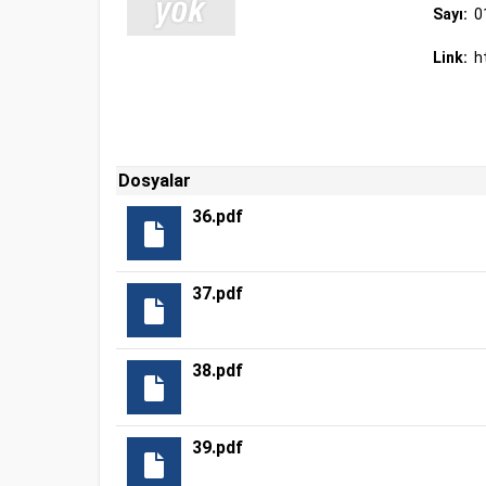
Sayı:
0
Link:
h
Dosyalar
36.pdf
37.pdf
38.pdf
39.pdf