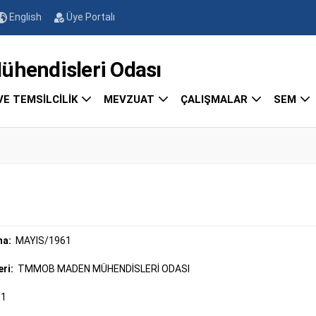
English
Üye Portalı
endisleri Odası
VE TEMSİLCİLİK
MEVZUAT
ÇALIŞMALAR
SEM
ma:
MAYIS/1961
eri:
TMMOB MADEN MÜHENDİSLERİ ODASI
61