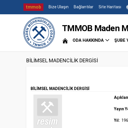
tmmob
Bize Ulaşın
Bağlantılar
Site Haritası
TMMOB Maden Müh
ODA HAKKINDA
ŞUBE 
BİLİMSEL MADENCİLİK DERGİSİ
BİLİMSEL MADENCİLİK DERGİSİ
Açıkla
Yayın Y
Yıl:
19