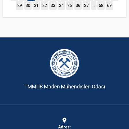
29
30
31
32
33
34
35
36
37
...
68
69
TMMOB Maden Mühendisleri Odası
Adres: