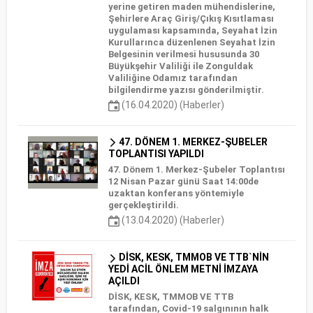
yerine getiren maden mühendislerine,
Şehirlere Araç Giriş/Çıkış Kısıtlaması
uygulaması kapsamında, Seyahat İzin
Kurullarınca düzenlenen Seyahat İzin
Belgesinin verilmesi hususunda 30
Büyükşehir Valiliği ile Zonguldak
Valiliğine Odamız tarafından
bilgilendirme yazısı gönderilmiştir.
(16.04.2020) (Haberler)
47. DÖNEM 1. MERKEZ-ŞUBELER
TOPLANTISI YAPILDI
47. Dönem 1. Merkez-Şubeler Toplantısı
12 Nisan Pazar günü Saat 14:00de
uzaktan konferans yöntemiyle
gerçekleştirildi.
(13.04.2020) (Haberler)
DİSK, KESK, TMMOB VE TTB`NİN
YEDİ ACİL ÖNLEM METNİ İMZAYA
AÇILDI
DİSK, KESK, TMMOB VE TTB
tarafından, Covid-19 salgınının halk