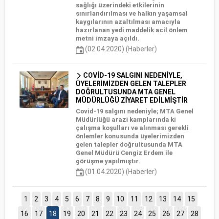
sağlığı üzerindeki etkilerinin
sınırlandırılması ve halkın yaşamsal
kaygılarının azaltılması amacıyla
hazırlanan yedi maddelik acil önlem
metni imzaya açıldı.
(02.04.2020) (Haberler)
COVİD-19 SALGINI NEDENİYLE,
ÜYELERİMİZDEN GELEN TALEPLER
DOĞRULTUSUNDA MTA GENEL
MÜDÜRLÜĞÜ ZİYARET EDİLMİŞTİR
Covid-19 salgını nedeniyle; MTA Genel
Müdürlüğü arazi kamplarında ki
çalışma koşulları ve alınması gerekli
önlemler konusunda üyelerimizden
gelen talepler doğrultusunda MTA
Genel Müdürü Cengiz Erdem ile
görüşme yapılmıştır.
(01.04.2020) (Haberler)
1
2
3
4
5
6
7
8
9
10
11
12
13
14
15
16
17
18
19
20
21
22
23
24
25
26
27
28