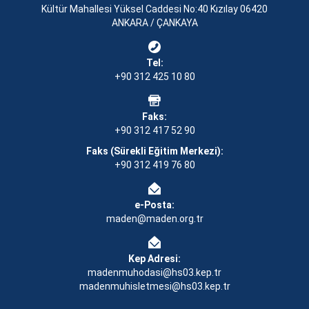
Kültür Mahallesi Yüksel Caddesi No:40 Kızılay 06420
ANKARA / ÇANKAYA
Tel:
+90 312 425 10 80
Faks:
+90 312 417 52 90
Faks (Sürekli Eğitim Merkezi):
+90 312 419 76 80
e-Posta:
maden@maden.org.tr
Kep Adresi:
madenmuhodasi@hs03.kep.tr
madenmuhisletmesi@hs03.kep.tr