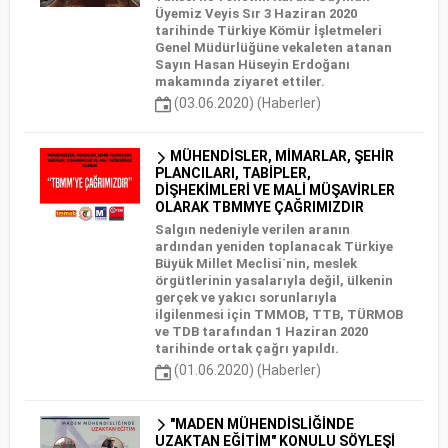
Üyemiz Veyis Sır 3 Haziran 2020
tarihinde Türkiye Kömür İşletmeleri
Genel Müdürlüğüne vekaleten atanan
Sayın Hasan Hüseyin Erdoğanı
makamında ziyaret ettiler.
(03.06.2020) (Haberler)
MÜHENDİSLER, MİMARLAR, ŞEHİR
PLANCILARI, TABİPLER,
DİŞHEKİMLERİ VE MALİ MÜŞAVİRLER
OLARAK TBMMYE ÇAĞRIMIZDIR
Salgın nedeniyle verilen aranın
ardından yeniden toplanacak Türkiye
Büyük Millet Meclisi`nin, meslek
örgütlerinin yasalarıyla değil, ülkenin
gerçek ve yakıcı sorunlarıyla
ilgilenmesi için TMMOB, TTB, TÜRMOB
ve TDB tarafından 1 Haziran 2020
tarihinde ortak çağrı yapıldı.
(01.06.2020) (Haberler)
"MADEN MÜHENDİSLİĞİNDE
UZAKTAN EĞİTİM" KONULU SÖYLEŞİ