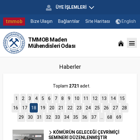
ÜYE İŞLEMLERİ
tmmob
Bize Ulaşın
Bağlantılar
Site Haritası
English
TMMOB Maden
Mühendisleri Odası
Haberler
Toplam
2721
adet.
1
2
3
4
5
6
7
8
9
10
11
12
13
14
15
16
17
18
19
20
21
22
23
24
25
26
27
28
29
30
31
32
33
34
35
36
37
...
68
69
KÖMÜRÜN GELECEĞİ ÇEVRİMİÇİ
SEMİNERİ DÜZENLENMİŞTİR