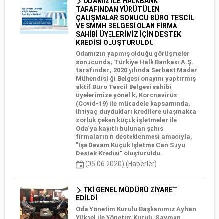
ODAMIZ İLE HALKBANK
TARAFINDAN YÜRÜTÜLEN
ÇALIŞMALAR SONUCU BÜRO TESCİL
VE SMMH BELGESİ OLAN FİRMA
SAHİBİ ÜYELERİMİZ İÇİN DESTEK
KREDİSİ OLUŞTURULDU
Odamızın yapmış olduğu görüşmeler
sonucunda; Türkiye Halk Bankası A.Ş.
tarafından, 2020 yılında Serbest Maden
Mühendisliği Belgesi onayını yaptırmış
aktif Büro Tescil Belgesi sahibi
üyelerimize yönelik, Koronavirüs
(Covid-19) ile mücadele kapsamında,
ihtiyaç duydukları kredilere ulaşmakta
zorluk çeken küçük işletmeler ile
Oda`ya kayıtlı bulunan şahıs
firmalarının desteklenmesi amacıyla,
"İşe Devam Küçük İşletme Can Suyu
Destek Kredisi" oluşturuldu.
(05.06.2020) (Haberler)
TKİ GENEL MÜDÜRÜ ZİYARET
EDİLDİ
Oda Yönetim Kurulu Başkanımız Ayhan
Yüksel ile Yönetim Kurulu Sayman