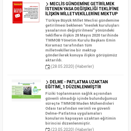
MECLİS GÜNDEMİNE GETİRİLMEK
İSTENEN YASA DEĞİŞİKLİĞİ TEKLİFİNE
İLİŞKİN MİLLETVEKİLLERİNE MEKTUP
Türkiye Büyük Millet Meclisi gündemine
getirilmesi beklenen "meslek kuruluşları
yasalarının değiştirilmesi" yönündeki
tekliflere ilişkin 28 Mayıs 2020 tarihinde
TMMOB Yönetim Kurulu Başkanı Emin
Koramaz tarafından tüm
milletvekillerine bir mektup
gönderilerek konuya ilişkin görüşümüz
aktarıldı.
(28.05.2020) (Haberler)
DELME - PATLATMA UZAKTAN
EĞİTİMİ_1 DÜZENLENMİŞTİR
Fiziki toplanmanın sağlık açısından
güvenli olmadığı içinde bulunduğumuz
süreçte TMMOB Maden Mühendisleri
Odası tarafından verimli ve güvenli
Delme-Patlatma uygulamaları
konularını kapsayan uzaktan eğitimin
birincisi düzenlenmiştir.
(23.05.2020) (Haberler)