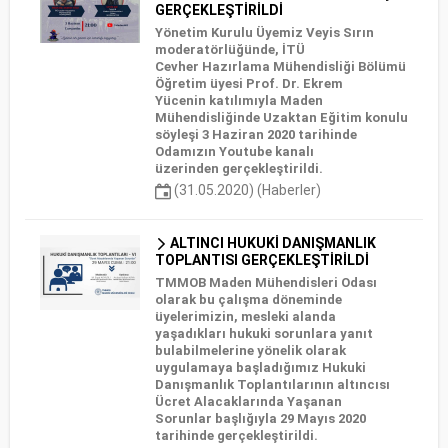
GERÇEKLEŞTİRİLDİ
Yönetim Kurulu Üyemiz Veyis Sırın
moderatörlüğünde, İTÜ
Cevher Hazırlama Mühendisliği Bölümü
Öğretim üyesi Prof. Dr. Ekrem
Yücenin katılımıyla Maden
Mühendisliğinde Uzaktan Eğitim konulu
söyleşi 3 Haziran 2020 tarihinde
Odamızın Youtube kanalı
üzerinden gerçekleştirildi.
(31.05.2020) (Haberler)
ALTINCI HUKUKİ DANIŞMANLIK
TOPLANTISI GERÇEKLEŞTİRİLDİ
TMMOB Maden Mühendisleri Odası
olarak bu çalışma döneminde
üyelerimizin, mesleki alanda
yaşadıkları hukuki sorunlara yanıt
bulabilmelerine yönelik olarak
uygulamaya başladığımız Hukuki
Danışmanlık Toplantılarının altıncısı
Ücret Alacaklarında Yaşanan
Sorunlar başlığıyla 29 Mayıs 2020
tarihinde gerçekleştirildi.