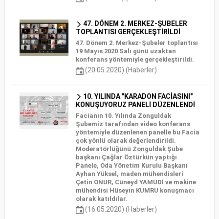
47. DÖNEM 2. MERKEZ-ŞUBELER
TOPLANTISI GERÇEKLEŞTİRİLDİ
47. Dönem 2. Merkez-Şubeler toplantısı
19 Mayıs 2020 Salı günü uzaktan
konferans yöntemiyle gerçekleştirildi.
(20.05.2020) (Haberler)
10. YILINDA "KARADON FACİASINI"
KONUŞUYORUZ PANELİ DÜZENLENDİ
Facianın 10. Yılında Zonguldak
Şubemiz tarafından video konferans
yöntemiyle düzenlenen panelle bu Facia
çok yönlü olarak değerlendirildi.
Moderatörlüğünü Zonguldak Şube
başkanı Çağlar Öztürkün yaptığı
Panele, Oda Yönetim Kurulu Başkanı
Ayhan Yüksel, maden mühendisleri
Çetin ONUR, Cüneyd YAMUDİ ve makine
mühendisi Hüseyin KUMRU konuşmacı
olarak katıldılar.
(16.05.2020) (Haberler)