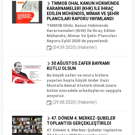
TMMOB OHAL KANUN HÜKMÜNDE
KARARNAMELERİ (KHK) İLE İHRAÇ
EDİLEN MÜHENDİS, MİMAR VE ŞEHİR
PLANCILARI RAPORU YAYIMLANDI
TMMOB OHAL Kanun Hükmünde
Kararnameleri (KHK) İle İhraç Edilen
Mühendis, Mimar Ve Şehir Plancıları
Raporu Eylül 2020`de yayımlandı.
(04.09.2020) (Haberler)
30 AĞUSTOS ZAFER BAYRAMI
KUTLU OLSUN
Bu büyük zaferi ve onuru bizlere
yaşatan başta büyük önder Gazi
Mustafa Kemal Atatürk olmak üzere
bütün mücadele arkadaşlarını saygıyla
anıyoruz.
(29.08.2020) (Haberler)
47. DÖNEM 4. MERKEZ-ŞUBELER
TOPLANTISI GERÇEKLEŞTİRİLDİ
47. Dönem 4. Merkez-Şubeler toplantısı