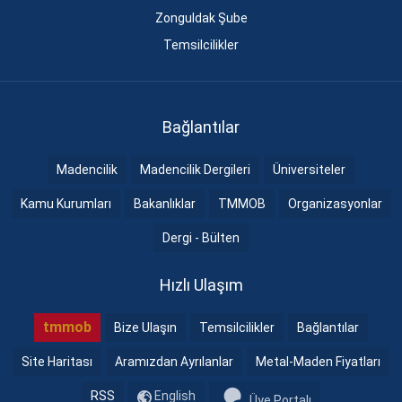
Zonguldak Şube
Temsilcilikler
Bağlantılar
Madencilik
Madencilik Dergileri
Üniversiteler
Kamu Kurumları
Bakanlıklar
TMMOB
Organizasyonlar
Dergi - Bülten
Hızlı Ulaşım
tmmob
Bize Ulaşın
Temsilcilikler
Bağlantılar
Site Haritası
Aramızdan Ayrılanlar
Metal-Maden Fiyatları
RSS
English
Üye Portalı