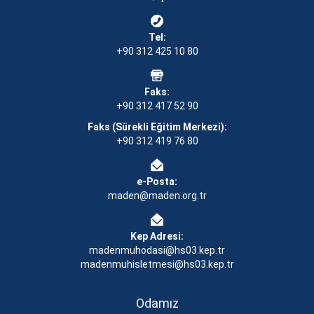
Tel:
+90 312 425 10 80
Faks:
+90 312 417 52 90
Faks (Sürekli Eğitim Merkezi):
+90 312 419 76 80
e-Posta:
maden@maden.org.tr
Kep Adresi:
madenmuhodasi@hs03.kep.tr
madenmuhisletmesi@hs03.kep.tr
Odamız