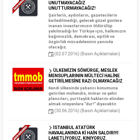
UNUTMAYACAĞIZ
UNUTTURMAYACAĞIZ!
Şairlerin, aydınların, gazetecilerin
katledilmediği, gelecek güzel günlere
inanan insanlarımızın öldürülüp
yakılmadığı bir Türkiye için, halkımızın
bağımsızlık, demokrasi, eşitlik ve
özgürlük mücadelesinin yanında
olacağız.
(02.07.2016) (Basın Açıklamaları)
ÜLKEMİZİN SÖMÜRGE, MESLEK
MENSUPLARININ MÜLTECİ HALİNE
GETİRİLMESİNE RAZI OLMAYACAĞIZ
Kendi ülkesinde yabancı konumuna
getirilen mühendis, mimar ve şehir
plancıları, yurttaşlık haklarını elinden
almak isteyenlere "dur!" diyecektir.
(30.06.2016) (Basın Açıklamaları)
İSTANBUL ATATÜRK
HAVAALANINDA Kİ HAİN SALDIRIYI
LANETLİYORUZ, KINIYORUZ.