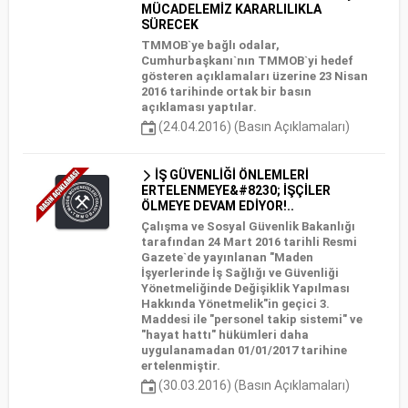
MÜCADELEMİZ KARARLILIKLA
SÜRECEK
TMMOB`ye bağlı odalar,
Cumhurbaşkanı`nın TMMOB`yi hedef
gösteren açıklamaları üzerine 23 Nisan
2016 tarihinde ortak bir basın
açıklaması yaptılar.
(24.04.2016) (Basın Açıklamaları)
İŞ GÜVENLİĞİ ÖNLEMLERİ
ERTELENMEYE&#8230; İŞÇİLER
ÖLMEYE DEVAM EDİYOR!..
Çalışma ve Sosyal Güvenlik Bakanlığı
tarafından 24 Mart 2016 tarihli Resmi
Gazete`de yayınlanan "Maden
İşyerlerinde İş Sağlığı ve Güvenliği
Yönetmeliğinde Değişiklik Yapılması
Hakkında Yönetmelik"in geçici 3.
Maddesi ile "personel takip sistemi" ve
"hayat hattı" hükümleri daha
uygulanamadan 01/01/2017 tarihine
ertelenmiştir.
(30.03.2016) (Basın Açıklamaları)