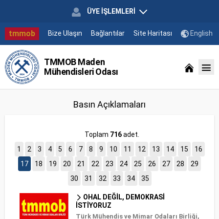
ÜYE İŞLEMLERİ
tmmob
Bize Ulaşın
Bağlantılar
Site Haritası
English
TMMOB Maden
Mühendisleri Odası
Basın Açıklamaları
Toplam
716
adet.
1
2
3
4
5
6
7
8
9
10
11
12
13
14
15
16
17
18
19
20
21
22
23
24
25
26
27
28
29
30
31
32
33
34
35
OHAL DEĞİL, DEMOKRASİ
İSTİYORUZ
Türk Mühendis ve Mimar Odaları Birliği,