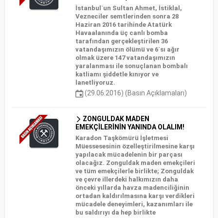
İstanbul`un Sultan Ahmet, İstiklal,
Vezneciler semtlerinden sonra 28
Haziran 2016 tarihinde Atatürk
Havaalanında üç canlı bomba
tarafından gerçekleştirilen 36
vatandaşımızın ölümü ve 6`sı ağır
olmak üzere 147 vatandaşımızın
yaralanması ile sonuçlanan bombalı
katliamı şiddetle kınıyor ve
lanetliyoruz.
(29.06.2016) (Basın Açıklamaları)
ZONGULDAK MADEN
EMEKÇİLERİNİN YANINDA OLALIM!
Karadon Taşkömürü İşletmesi
Müessesesinin özelleştirilmesine karşı
yapılacak mücadelenin bir parçası
olacağız. Zonguldak maden emekçileri
ve tüm emekçilerle birlikte; Zonguldak
ve çevre illerdeki halkımızın daha
önceki yıllarda havza madenciliğinin
ortadan kaldırılmasına karşı verdikleri
mücadele deneyimleri, kazanımları ile
bu saldırıyı da hep birlikte