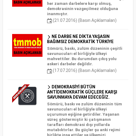
her zaman darbelere karşı olmuş,
demokrasinin vazgeçilmez olduğuna
inanmıştır.
(21.07.2016) (Basın Açıklamaları)
NE DARBE NE DİKTA YAŞASIN
BAĞIMSIZ DEMOKRATİK TÜRKİYE
Sömürü, baskı, zulüm düzeninin çeşitli
savunucuları el birliğiyle ülkeyi
mahvettiler. Bu durumdan çıkış yolu
askeri darbeler değildir.
(17.07.2016) (Basın Açıklamaları)
DEMOKRASİYİ BÜTÜN
ANTİDEMOKRATİK GÜÇLERE KARŞI
SAVUNMAYA DEVAM EDECEĞİZ.
Sömürü, baskı ve zulüm düzeninin tüm
savunucuları el birliğiyle ülkeyi
uçurumun eşiğine getirdiler. Yaşanan
süreç göstermiştir ki çatışmanın
tarafları demokrasi dışı yollarda
mutabıktırlar. Bu güçler şu anki rejimi
birlikte inşa ettiler ve ülkemizi