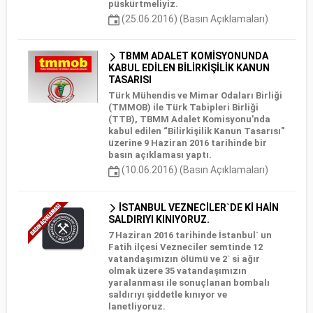
püskürtmeliyiz.
(25.06.2016) (Basın Açıklamaları)
TBMM ADALET KOMİSYONUNDA
KABUL EDİLEN BİLİRKİŞİLİK KANUN
TASARISI
Türk Mühendis ve Mimar Odaları Birliği
(TMMOB) ile Türk Tabipleri Birliği
(TTB), TBMM Adalet Komisyonu’nda
kabul edilen “Bilirkişilik Kanun Tasarısı"
üzerine 9 Haziran 2016 tarihinde bir
basın açıklaması yaptı.
(10.06.2016) (Basın Açıklamaları)
İSTANBUL VEZNECİLER`DE Kİ HAİN
SALDIRIYI KINIYORUZ.
7 Haziran 2016 tarihinde İstanbul` un
Fatih ilçesi Vezneciler semtinde 12
vatandaşımızın ölümü ve 2` si ağır
olmak üzere 35 vatandaşımızın
yaralanması ile sonuçlanan bombalı
saldırıyı şiddetle kınıyor ve
lanetliyoruz.