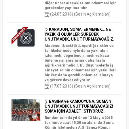
diğer ücret alacaklarının ödenmesi için
gerekenler yapılmalıdır.
(24.05.2016) (Basın Açıklamaları)
KARADON, SOMA, ERMENEK… NE
YAZIK Kİ ÖLÜMLER SÜRECEK
UNUTMADIK, UNUTTURMAYACAĞIZ.
Madencilik sektörü, içerdiği riskler ve
tehlikeler nedeniyle daha yakından
izlenmeli, değerlendirilmeli ve kaza
önleme çalışmalarına daha fazla
ağırlık verilmelidir. Bu düşüncelerle iş
cinayetlerinin önlenmesi için yetkilileri
bir kez daha gerekli önlemleri almaya
ve göreve davet ediyoruz.
(17.05.2016) (Basın Açıklamaları)
BASINA ve KAMUOYUNA. SOMA`YI
UNUTMADIK UNUTTURMAYACAĞIZ!
SOMA İÇİN ADALET İSTİYORUZ.
Bundan tam iki yıl önce 13 Mayıs 2015
tarihinde saat 15:30 sıralarında Soma
Kömür İşletmeleri A.Ş. Eynez Kömür