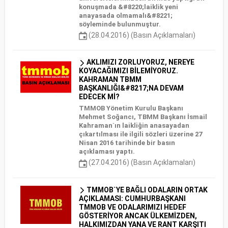
konuşmada &#8220;laiklik yeni
anayasada olmamalı&#8221;
söyleminde bulunmuştur.
(28.04.2016) (Basın Açıklamaları)
AKLIMIZI ZORLUYORUZ, NEREYE
KOYACAĞIMIZI BİLEMİYORUZ.
KAHRAMAN TBMM
BAŞKANLIĞI&#8217;NA DEVAM
EDECEK Mİ?
TMMOB Yönetim Kurulu Başkanı
Mehmet Soğancı, TBMM Başkanı İsmail
Kahraman`ın laikliğin anasayadan
çıkartılması ile ilgili sözleri üzerine 27
Nisan 2016 tarihinde bir basın
açıklaması yaptı.
(27.04.2016) (Basın Açıklamaları)
TMMOB`YE BAĞLI ODALARIN ORTAK
AÇIKLAMASI: CUMHURBAŞKANI
TMMOB VE ODALARIMIZI HEDEF
GÖSTERİYOR ANCAK ÜLKEMİZDEN,
HALKIMIZDAN YANA VE RANT KARŞITI