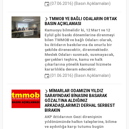
(07.06.2016) (Basın Açıklamaları)
TMMOB YE BAĞLI ODALARIN ORTAK
BASIN AÇIKLAMASI
Kamuoyu bilmelidir ki, 12 Mart ve 12
Eylül gibi baskı dönemlerine direnmeyi
bilen TMMOB ve bağlı Odaları olarak,
bu iktidarın baskılarına da onurlu bir
şekilde direnecektir, direnmektedir.
Meslek Odaları susmadı, susmayacak,
gerçekleri teşhire, kamu ve halk
çıkarlarına yönelik kamusal hizmete
kararlılıkla devam edecektir.
(01.06.2016) (Basın Açıklamaları)
MİMARLAR ODAMIZIN YILDIZ
SARAYINDAKİ BİNASINI BASARAK
GÖZALTINA ALDIĞINIZ
ARKADAŞLARIMIZI DERHAL SERBEST
BIRAKIN
AKP iktidarının Gezi direnişinin
yıldönümünde halkın taleplerine, bilime
ve aydınlığa karşı tutumu bugün