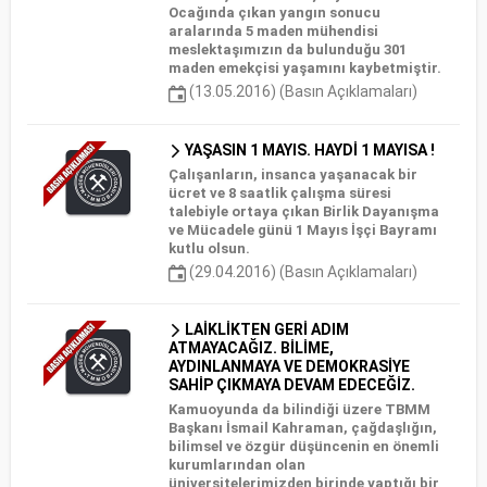
Ocağında çıkan yangın sonucu
aralarında 5 maden mühendisi
meslektaşımızın da bulunduğu 301
maden emekçisi yaşamını kaybetmiştir.
(13.05.2016) (Basın Açıklamaları)
YAŞASIN 1 MAYIS. HAYDİ 1 MAYISA !
Çalışanların, insanca yaşanacak bir
ücret ve 8 saatlik çalışma süresi
talebiyle ortaya çıkan Birlik Dayanışma
ve Mücadele günü 1 Mayıs İşçi Bayramı
kutlu olsun.
(29.04.2016) (Basın Açıklamaları)
LAİKLİKTEN GERİ ADIM
ATMAYACAĞIZ. BİLİME,
AYDINLANMAYA VE DEMOKRASİYE
SAHİP ÇIKMAYA DEVAM EDECEĞİZ.
Kamuoyunda da bilindiği üzere TBMM
Başkanı İsmail Kahraman, çağdaşlığın,
bilimsel ve özgür düşüncenin en önemli
kurumlarından olan
üniversitelerimizden birinde yaptığı bir