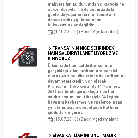
mahvettiler. Bu durumdan çıkış yolu ne
askeri darbeler ne de önümüzde ki
günlerde yaşanması muhtemel anti
demokratik uygulamalar ve
hukuksuzluklar değildir.
(17.07.2016) (Basın Açıklamaları)
FRANSA` NIN NİCE ŞEHRİNDEKİ
HAİN SALDIRIYI LANETLİYORUZ VE
KINIYORUZ!
Ülkemizde hain saldırılar sonucu
gerçekleştirilen katliamlara paralel
olarak Avrupa ülkelerinde de katliamlar
devam etmektedir. Son olarak
Fransa’nın Nice kentinde 14 Temmuz
2016 tarihinde gerçekleştirilen hain
saldırı sonucu an itibariyle 84 kişinin
hayatını kaybetmesi ve yüzlerce insan
yaralanmasıyla sonuçlanan katliamı
şiddetle kınıyoruz.
(15.07.2016) (Basın Açıklamaları)
SİVAS KATLİAMİNI UNUTMADIK