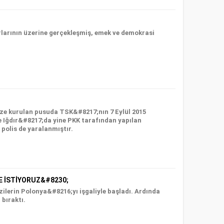
rlarının üzerine gerçekleşmiş, emek ve demokrasi
ize kurulan pusuda TSK&#8217;nın 7 Eylül 2015
se Iğdır&#8217;da yine PKK tarafından yapılan
 polis de yaralanmıştır.
E İSTİYORUZ&#8230;
zilerin Polonya&#8216;yı işgaliyle başladı. Ardında
 bıraktı.