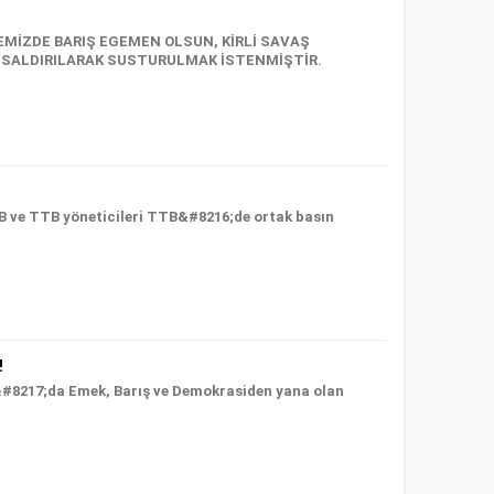
MİZDE BARIŞ EGEMEN OLSUN, KİRLİ SAVAŞ
A SALDIRILARAK SUSTURULMAK İSTENMİŞTİR.
B ve TTB yöneticileri TTB&#8216;de ortak basın
!
&#8217;da Emek, Barış ve Demokrasiden yana olan