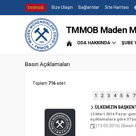
tmmob
Bize Ulaşın
Bağlantılar
Site Haritası
TMMOB Maden Müh
ODA HAKKINDA
ŞUBE 
Basın Açıklamaları
Toplam
716
adet.
1
2
3
4
5
6
7
ÜLKEMİZİN BAŞKENT
13 Mart 2016 Pazar gün
açıklamalara göre 37 yu
(13.03.2016) (Basın 