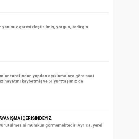
r yanımız çaresizleştirilmiş, yorgun, tedirgin.
amlar tarafından yapılan açıklamalara göre saat
ız hayatını kaybetmiş ve 61 yurttaşımız da
YANIŞMA İÇERİSİNDEYİZ.
 yürütülmesini mümkün görmemektedir. Ayrıca, yerel