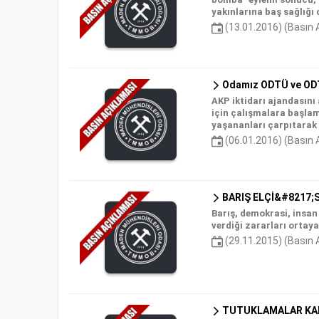
yakınlarına baş sağlığı d
(13.01.2016) (Basın 
Odamız ODTÜ ve ODTÜ
AKP iktidarı ajandasını
için çalışmalara başlam
yaşananları çarpıtarak h
(06.01.2016) (Basın 
BARIŞ ELÇİ&#8217;S
Barış, demokrasi, insan
verdiği zararları ortaya
(29.11.2015) (Basın 
TUTUKLAMALAR KAL