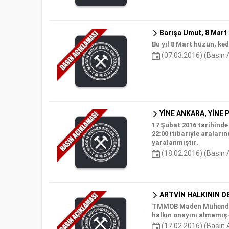
Barışa Umut, 8 Mart
Bu yıl 8 Mart hüzün, ked
(07.03.2016) (Basın 
YİNE ANKARA, YİNE 
17 Şubat 2016 tarihind
22:00 itibariyle aralar
yaralanmıştır.
(18.02.2016) (Basın 
ARTVİN HALKININ DE
TMMOB Maden Mühendisle
halkın onayını almamış
(17.02.2016) (Basın 