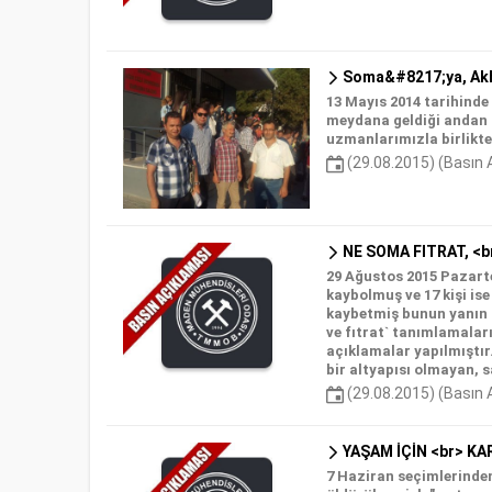
Soma&#8217;ya, Akh
13 Mayıs 2014 tarihind
meydana geldiği andan 
uzmanlarımızla birlikte
(29.08.2015) (Basın 
NE SOMA FITRAT, <b
29 Ağustos 2015 Pazarte
kaybolmuş ve 17 kişi ise
kaybetmiş bunun yanın 
ve fıtrat` tanımlamalar
açıklamalar yapılmıştır.
bir altyapısı olmayan, s
(29.08.2015) (Basın 
YAŞAM İÇİN <br> KA
7 Haziran seçimlerinden