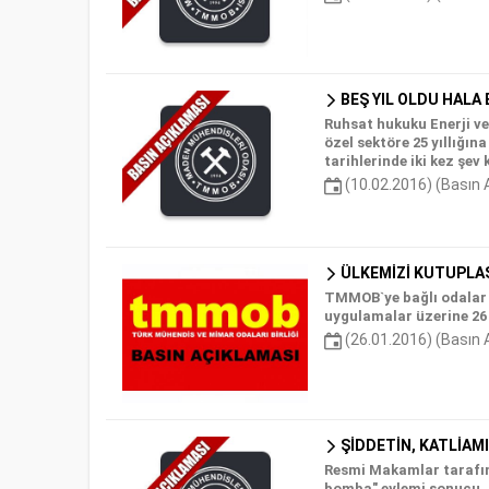
BEŞ YIL OLDU HALA
Ruhsat hukuku Enerji ve
özel sektöre 25 yıllığın
tarihlerinde iki kez şe
(10.02.2016) (Basın 
ÜLKEMİZİ KUTUPLA
TMMOB`ye bağlı odalar "
uygulamalar üzerine 26 
(26.01.2016) (Basın 
ŞİDDETİN, KATLİAM
Resmi Makamlar tarafınd
bomba" eylemi sonucu, 1