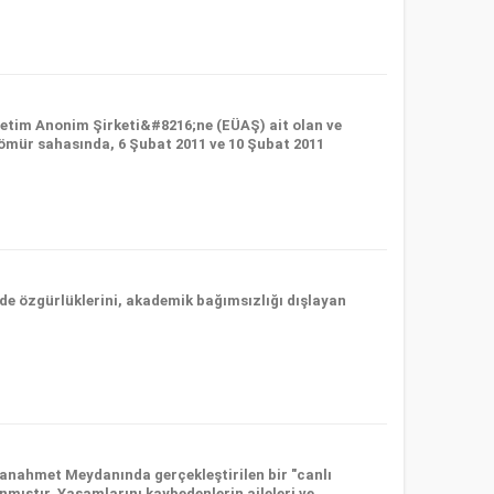
Üretim Anonim Şirketi&#8216;ne (EÜAŞ) ait olan ve
 kömür sahasında, 6 Şubat 2011 ve 10 Şubat 2011
de özgürlüklerini, akademik bağımsızlığı dışlayan
tanahmet Meydanında gerçekleştirilen bir "canlı
mıştır. Yaşamlarını kaybedenlerin aileleri ve