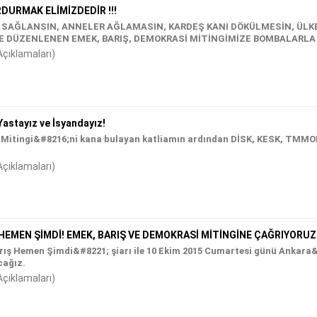
DURMAK ELİMİZDEDİR !!!
 SAĞLANSIN, ANNELER AĞLAMASIN, KARDEŞ KANI DÖKÜLMESİN, ÜLKE
LE DÜZENLENEN EMEK, BARIŞ, DEMOKRASİ MİTİNGİMİZE BOMBALARL
Açıklamaları)
Yastayız ve İsyandayız!
 Mitingi&#8216;ni kana bulayan katliamın ardından DİSK, KESK, TMMO
Açıklamaları)
HEMEN ŞİMDİ! EMEK, BARIŞ VE DEMOKRASİ MİTİNGİNE ÇAĞRIYORUZ
rış Hemen Şimdi&#8221; şiarı ile 10 Ekim 2015 Cumartesi günü Ankara
cağız.
Açıklamaları)