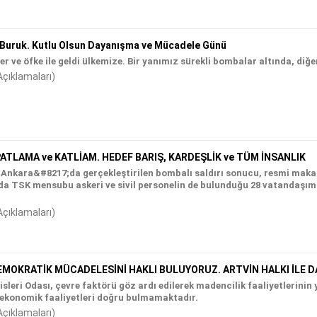
 Buruk. Kutlu Olsun Dayanışma ve Mücadele Günü
er ve öfke ile geldi ülkemize. Bir yanımız sürekli bombalar altında, diğe
Açıklamaları)
PATLAMA ve KATLİAM. HEDEF BARIŞ, KARDEŞLİK ve TÜM İNSANLIK
e Ankara&#8217;da gerçekleştirilen bombalı saldırı sonucu, resmi mak
ında TSK mensubu askeri ve sivil personelin de bulunduğu 28 vatandaşım
Açıklamaları)
MOKRATİK MÜCADELESİNİ HAKLI BULUYORUZ. ARTVİN HALKI İLE DA
ri Odası, çevre faktörü göz ardı edilerek madencilik faaliyetlerinin
 ekonomik faaliyetleri doğru bulmamaktadır.
Açıklamaları)