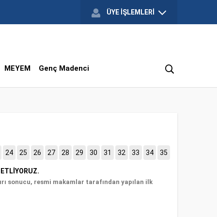
ÜYE İŞLEMLERİ
MEYEM
Genç Madenci
24
25
26
27
28
29
30
31
32
33
34
35
NETLİYORUZ.
rı sonucu, resmi makamlar tarafından yapılan ilk