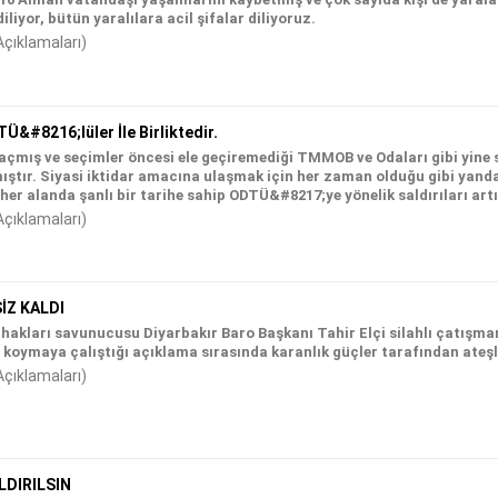
iliyor, bütün yaralılara acil şifalar diliyoruz.
Açıklamaları)
&#8216;lüler İle Birliktedir.
 açmış ve seçimler öncesi ele geçiremediği TMMOB ve Odaları gibi yine
ıştır. Siyasi iktidar amacına ulaşmak için her zaman olduğu gibi yan
er alanda şanlı bir tarihe sahip ODTÜ&#8217;ye yönelik saldırıları artı
Açıklamaları)
İZ KALDI
 hakları savunucusu Diyarbakır Baro Başkanı Tahir Elçi silahlı çatışmanı
 koymaya çalıştığı açıklama sırasında karanlık güçler tarafından ateşli
Açıklamaları)
DIRILSIN