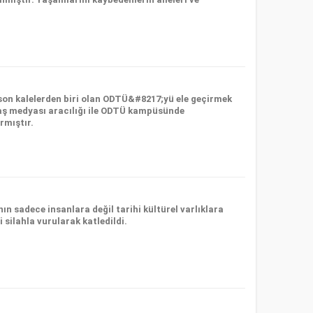
 son kalelerden biri olan ODTÜ&#8217;yü ele geçirmek
daş medyası aracılığı ile ODTÜ kampüsünde
rmıştır.
n sadece insanlara değil tarihi kültürel varlıklara
 silahla vurularak katledildi.