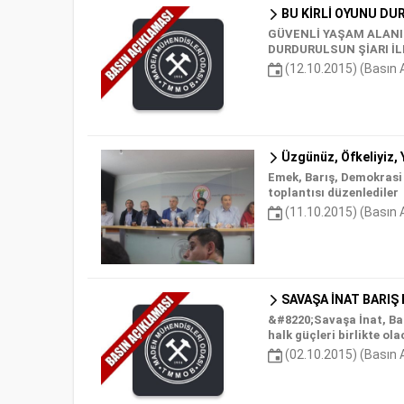
BU KİRLİ OYUNU DUR
GÜVENLİ YAŞAM ALANI
DURDURULSUN ŞİARI İ
(12.10.2015) (Basın 
Üzgünüz, Öfkeliyiz, 
Emek, Barış, Demokrasi
toplantısı düzenlediler
(11.10.2015) (Basın 
SAVAŞA İNAT BARIŞ 
&#8220;Savaşa İnat, Ba
halk güçleri birlikte ola
(02.10.2015) (Basın 