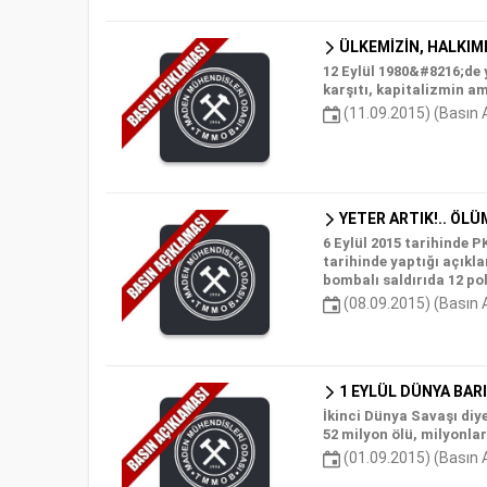
ÜLKEMİZİN, HALKIMI
12 Eylül 1980&#8216;de 
karşıtı, kapitalizmin a
(11.09.2015) (Basın 
YETER ARTIK!.. ÖLÜ
6 Eylül 2015 tarihinde
tarihinde yaptığı açıkl
bombalı saldırıda 12 pol
(08.09.2015) (Basın 
1 EYLÜL DÜNYA BARI
İkinci Dünya Savaşı diy
52 milyon ölü, milyonlar
(01.09.2015) (Basın 