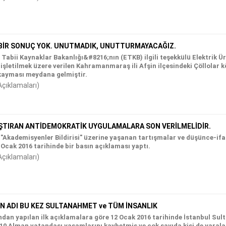
 BİR SONUÇ YOK. UNUTMADIK, UNUTTURMAYACAĞIZ.
 Tabii Kaynaklar Bakanlığı&#8216;nın (ETKB) ilgili teşekkülü Elektrik 
a işletilmek üzere verilen Kahramanmaraş ili Afşin ilçesindeki Çöllolar
v kayması meydana gelmiştir.
Açıklamaları)
ŞTIRAN ANTİDEMOKRATİK UYGULAMALARA SON VERİLMELİDİR.
Akademisyenler Bildirisi" üzerine yaşanan tartışmalar ve düşünce-ifa
Ocak 2016 tarihinde bir basın açıklaması yaptı.
Açıklamaları)
IN ADI BU KEZ SULTANAHMET ve TÜM İNSANLIK
an yapılan ilk açıklamalara göre 12 Ocak 2016 tarihinde İstanbul Sul
0 Alman vatandaşı yaşamlarını kaybetmiş ve çok sayıda kişi de yaralan