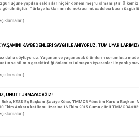
gürlüğüne yapılan saldırılar hiçbir dönem meşru olmamıştır. Ülkemizde
ça görülmüştür. Türkiye haklarının demokrasi mücadelesi basın özgürl
Açıklamaları)
YAŞAMINI KAYBEDENLERİ SAYGI İLE ANIYORUZ. TÜM UYARILARIMI
 kez daha söylüyoruz. Yaşanan ve yaşanacak ölümlerin sorumlusu maden
atın ve bilimin gerektirdiği önlemleri almayan işverenler ile yanlış me
Açıklamaları)
YIZ, UNUTTURMAYACAĞIZ!
i Beko, KESK Eş Başkanı Şaziye Köse, TMMOB Yönetim Kurulu Başkanı
 10 Ekim Ankara katliamı üzerine 16 Ekim 2015 Cuma günü TMMOB&#8217;
Açıklamaları)