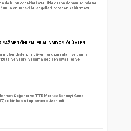
 de bunu örnekleri özellikle darbe dönemlerinde ve
üğünün önündeki bu engelleri ortadan kaldırmayı
ZA RAĞMEN ÖNLEMLER ALINMIYOR. ÖLÜMLER
 mühendisleri, iş güvenliği uzmanları ve daimi
vzuatı ve yapıyı yaşama geçiren siyasiler ve
 Mehmet Soğancı ve TTB Merkez Konseyi Genel
de bir basın toplantısı düzenledi.