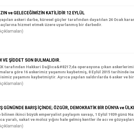
ZIN ve GELECEĞİMİZİN KATİLİDİR 12 EYLÜL
yapılan askeri darbe, küresel güçler tarafından dayatılan 24 Ocak kara
maçlarına hizmet etmek üzere uyarlanmış bir darbedir.
Açıklamaları)
M VE ŞİDDET SON BULMALIDIR.
 PKK tarafından Hakkari Dağlıca&#8217;da operasyona çıkan askerlerim
amalara göre 16 askerimiz yaşamını kaybetmiş, 8 Eylül 2015 tarihinde i
isimiz yaşamını kaybetmiştir. Ayrıca yapılan saldırılarda 6 asker ve bir
Açıklamaları)
Ş GÜNÜNDE BARIŞ İÇİNDE; ÖZGÜR, DEMOKRATİK BİR DÜNYA ve ÜLK
e bilinen ikinci büyük emperyalist paylaşım savaşı, 1 Eylül 1939 günü Na
ca yaralı, sakat ve moloz yığını hale gelmiş kentler ile acı ve gözyaşları
Açıklamaları)