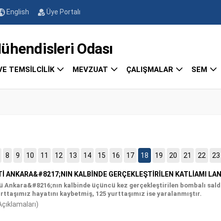
English
Üye Portalı
endisleri Odası
VE TEMSİLCİLİK
MEVZUAT
ÇALIŞMALAR
SEM
8
9
10
11
12
13
14
15
16
17
18
19
20
21
22
23
İ ANKARA&#8217;NIN KALBİNDE GERÇEKLEŞTİRİLEN KATLİAMI LA
ü Ankara&#8216;nın kalbinde üçüncü kez gerçekleştirilen bombalı saldı
rttaşımız hayatını kaybetmiş, 125 yurttaşımız ise yaralanmıştır.
Açıklamaları)