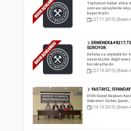
Toplumun haber alma öz
sonrası süreçlerde sık
başarmıştır.
(27.11.2015) (Basın 
ERMENEK&#8217;TE 
SÜRÜYOR.
Defalarca söyledik bir
nezaretçiler değil mevzu
bürokratlardır.
(27.10.2015) (Basın 
YASTAYIZ, İSYANDA
DİSK Genel Başkanı Kan
Sekreteri Özden Şener,
(16.10.2015) (Basın 