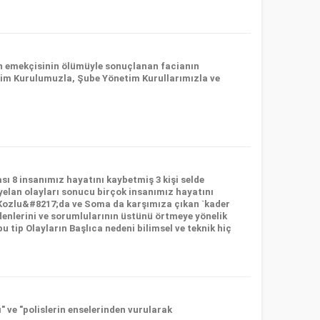
en emekçisinin ölümüyle sonuçlanan facianın
im Kurulumuzla, Şube Yönetim Kurullarımızla ve
ı 8 insanımız hayatını kaybetmiş 3 kişi selde
eyelan olayları sonucu birçok insanımız hayatını
Kozlu&#8217;da ve Soma da karşımıza çıkan `kader
denlerini ve sorumlularının üstünü örtmeye yönelik
u tip Olayların Başlıca nedeni bilimsel ve teknik hiç
 ve "polislerin enselerinden vurularak