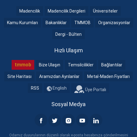
Madencilik
Madencilik Dergileri
Üniversiteler
Kamu Kurumları
Bakanlıklar
TMMOB
Organizasyonlar
Dergi - Bülten
Hızlı Ulaşım
tmmob
Bize Ulaşın
Temsilcilikler
Bağlantılar
Site Haritası
Aramızdan Ayrılanlar
Metal-Maden Fiyatları
RSS
English
Üye Portalı
Sosyal Medya
Odamız duyurularının düzenli olarak e-posta hesabınıza gönderilmesini