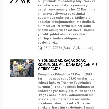
oluşturmak, mücadeleyi büyütmek ve
kadınlar arasındaki dayanışmayı
geliştirmek amacıyla her 25 Kasım`da
bir araya geliyoruz ve sesimizi
duyurmaya çalışıyoruz. Mühendis
kadınlar olduğumuzdan istatistiksel,
bilimsel veriler bizim için her daim
önemli olmuştur fakat mevzu kadına
yönelik şiddet olunca rakamların
ağırlığı altında ezildiğimizi
söylemeliyiz.
(23.11.2018) (Basın Açıklamaları)
ZONGULDAK, KAÇAK OCAK,
KÖMÜR, ÖLÜM!... DAHA KAÇ CANIMIZI
YİTİRECEĞİZ?
Zonguldak Kilimli` de 21 Kasım 2018
tarihinde gece saat 03:00 sıralarında
ruhsat hukuku Türkiye Taşkömürü
Kurumu (TTK) uhdesinde bulunan ve
rödovans yöntemiyle işletilen sahada
"kaçak ocak" olarak adlandırılan bir
ocakta grizu patlaması nedeniyle
meydana gelen cinayette 3 maden
emekçisi hayatını kaybetmiş, 2 maden