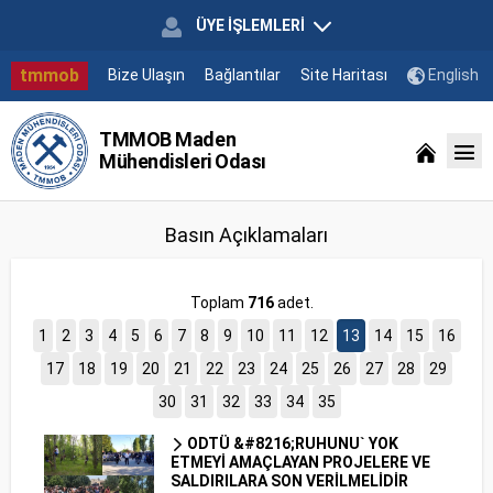
ÜYE İŞLEMLERİ
tmmob
Bize Ulaşın
Bağlantılar
Site Haritası
English
TMMOB Maden
Mühendisleri Odası
Basın Açıklamaları
Toplam
716
adet.
1
2
3
4
5
6
7
8
9
10
11
12
13
14
15
16
17
18
19
20
21
22
23
24
25
26
27
28
29
30
31
32
33
34
35
ODTÜ &#8216;RUHUNU` YOK
ETMEYİ AMAÇLAYAN PROJELERE VE
SALDIRILARA SON VERİLMELİDİR