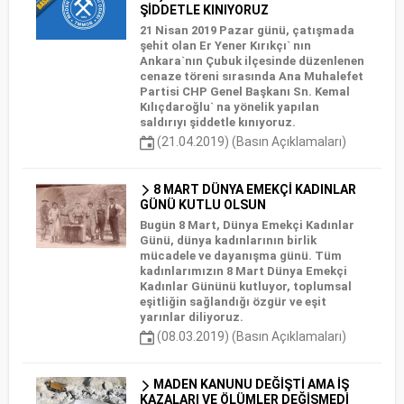
ŞİDDETLE KINIYORUZ
21 Nisan 2019 Pazar günü, çatışmada
şehit olan Er Yener Kırıkçı` nın
Ankara`nın Çubuk ilçesinde düzenlenen
cenaze töreni sırasında Ana Muhalefet
Partisi CHP Genel Başkanı Sn. Kemal
Kılıçdaroğlu` na yönelik yapılan
saldırıyı şiddetle kınıyoruz.
(21.04.2019) (Basın Açıklamaları)
8 MART DÜNYA EMEKÇİ KADINLAR
GÜNÜ KUTLU OLSUN
Bugün 8 Mart, Dünya Emekçi Kadınlar
Günü, dünya kadınlarının birlik
mücadele ve dayanışma günü. Tüm
kadınlarımızın 8 Mart Dünya Emekçi
Kadınlar Gününü kutluyor, toplumsal
eşitliğin sağlandığı özgür ve eşit
yarınlar diliyoruz.
(08.03.2019) (Basın Açıklamaları)
MADEN KANUNU DEĞİŞTİ AMA İŞ
KAZALARI VE ÖLÜMLER DEĞİŞMEDİ