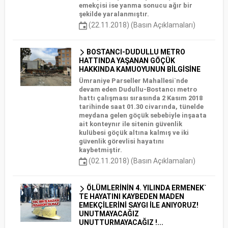
emekçisi ise yanma sonucu ağır bir
şekilde yaralanmıştır.
(22.11.2018) (Basın Açıklamaları)
BOSTANCI-DUDULLU METRO
HATTINDA YAŞANAN GÖÇÜK
HAKKINDA KAMUOYUNUN BİLGİSİNE
Ümraniye Parseller Mahallesi`nde
devam eden Dudullu-Bostancı metro
hattı çalışması sırasında 2 Kasım 2018
tarihinde saat 01.30 civarında, tünelde
meydana gelen göçük sebebiyle inşaata
ait konteynır ile sitenin güvenlik
kulübesi göçük altına kalmış ve iki
güvenlik görevlisi hayatını
kaybetmiştir.
(02.11.2018) (Basın Açıklamaları)
ÖLÜMLERİNİN 4. YILINDA ERMENEK`
TE HAYATINI KAYBEDEN MADEN
EMEKÇİLERİNİ SAYGI İLE ANIYORUZ!
UNUTMAYACAĞIZ
UNUTTURMAYACAĞIZ !...