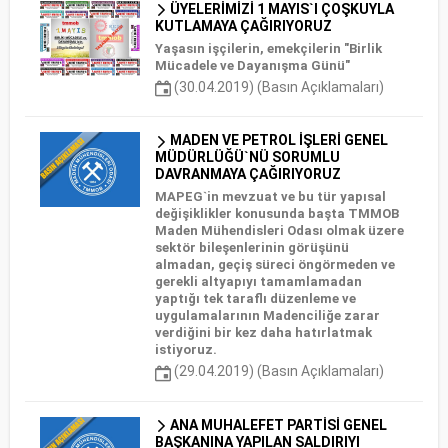
ÜYELERİMİZİ 1 MAYIS`I ÇOŞKUYLA
KUTLAMAYA ÇAĞIRIYORUZ
Yaşasın işçilerin, emekçilerin "Birlik
Mücadele ve Dayanışma Günü"
(30.04.2019) (Basın Açıklamaları)
MADEN VE PETROL İŞLERİ GENEL
MÜDÜRLÜĞÜ`NÜ SORUMLU
DAVRANMAYA ÇAĞIRIYORUZ
MAPEG`in mevzuat ve bu tür yapısal
değişiklikler konusunda başta TMMOB
Maden Mühendisleri Odası olmak üzere
sektör bileşenlerinin görüşünü
almadan, geçiş süreci öngörmeden ve
gerekli altyapıyı tamamlamadan
yaptığı tek taraflı düzenleme ve
uygulamalarının Madenciliğe zarar
verdiğini bir kez daha hatırlatmak
istiyoruz.
(29.04.2019) (Basın Açıklamaları)
ANA MUHALEFET PARTİSİ GENEL
BAŞKANINA YAPILAN SALDIRIYI