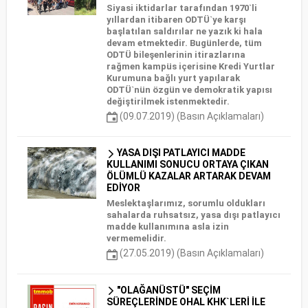
Siyasi iktidarlar tarafından 1970`li
yıllardan itibaren ODTÜ`ye karşı
başlatılan saldırılar ne yazık ki hala
devam etmektedir. Bugünlerde, tüm
ODTÜ bileşenlerinin itirazlarına
rağmen kampüs içerisine Kredi Yurtlar
Kurumuna bağlı yurt yapılarak
ODTÜ`nün özgün ve demokratik yapısı
değiştirilmek istenmektedir.
(09.07.2019) (Basın Açıklamaları)
YASA DIŞI PATLAYICI MADDE
KULLANIMI SONUCU ORTAYA ÇIKAN
ÖLÜMLÜ KAZALAR ARTARAK DEVAM
EDİYOR
Meslektaşlarımız, sorumlu oldukları
sahalarda ruhsatsız, yasa dışı patlayıcı
madde kullanımına asla izin
vermemelidir.
(27.05.2019) (Basın Açıklamaları)
"OLAĞANÜSTÜ" SEÇİM
SÜREÇLERİNDE OHAL KHK`LERİ İLE