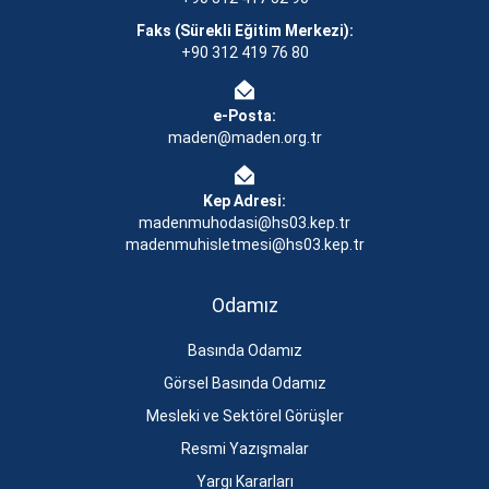
Faks (Sürekli Eğitim Merkezi):
+90 312 419 76 80
e-Posta:
maden@maden.org.tr
Kep Adresi:
madenmuhodasi@hs03.kep.tr
madenmuhisletmesi@hs03.kep.tr
Odamız
Basında Odamız
Görsel Basında Odamız
Mesleki ve Sektörel Görüşler
Resmi Yazışmalar
Yargı Kararları