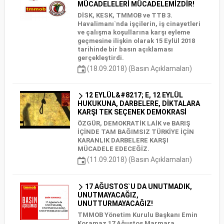
MÜCADELELERİ MÜCADELEMİZDİR!
DİSK, KESK, TMMOB ve TTB 3.
Havalimanı`nda işçilerin, iş cinayetleri
ve çalışma koşullarına karşı eyleme
geçmesine ilişkin olarak 15 Eylül 2018
tarihinde bir basın açıklaması
gerçekleştirdi.
(18.09.2018) (Basın Açıklamaları)
12 EYLÜL&#8217; E, 12 EYLÜL
HUKUKUNA, DARBELERE, DİKTALARA
KARŞI TEK SEÇENEK DEMOKRASİ
ÖZGÜR, DEMOKRATİK LAİK ve BARIŞ
İÇİNDE TAM BAĞIMSIZ TÜRKİYE İÇİN
KARANLIK DARBELERE KARŞI
MÜCADELE EDECEĞİZ.
(11.09.2018) (Basın Açıklamaları)
17 AĞUSTOS`U DA UNUTMADIK,
UNUTMAYACAĞIZ,
UNUTTURMAYACAĞIZ!
TMMOB Yönetim Kurulu Başkanı Emin
Koramaz 17 Ağustos Marmara