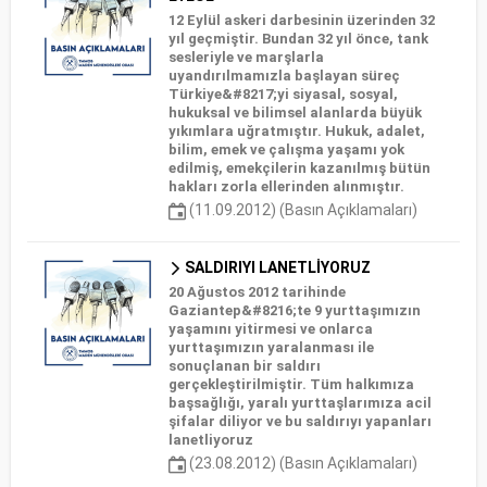
12 Eylül askeri darbesinin üzerinden 32
yıl geçmiştir. Bundan 32 yıl önce, tank
sesleriyle ve marşlarla
uyandırılmamızla başlayan süreç
Türkiye&#8217;yi siyasal, sosyal,
hukuksal ve bilimsel alanlarda büyük
yıkımlara uğratmıştır. Hukuk, adalet,
bilim, emek ve çalışma yaşamı yok
edilmiş, emekçilerin kazanılmış bütün
hakları zorla ellerinden alınmıştır.
(11.09.2012) (Basın Açıklamaları)
SALDIRIYI LANETLİYORUZ
20 Ağustos 2012 tarihinde
Gaziantep&#8216;te 9 yurttaşımızın
yaşamını yitirmesi ve onlarca
yurttaşımızın yaralanması ile
sonuçlanan bir saldırı
gerçekleştirilmiştir. Tüm halkımıza
başsağlığı, yaralı yurttaşlarımıza acil
şifalar diliyor ve bu saldırıyı yapanları
lanetliyoruz
(23.08.2012) (Basın Açıklamaları)