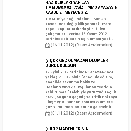
HAZIRLIKLARI YAPILAN
TMMOB&#8217;SİZ TMMOB YASASINI
KABUL ETMEYECEĞİZ.
TMMOB`ye bağlı odalar, TMMOB
Yasası`nda değişiklik yapmak üzere
kapalı kapılar ardında yürütülen
çalışmalar üzerine 16 Kasım 2012
tarihinde bir basın açıklaması yaptı.
(16.11.2012) (Basın Açıklamaları)
ÇOK GEÇ OLMADAN ÖLÜMLER
DURDURULSUN
12 Eylül 2012 tarihinde 58 cezaevinde
yaklaşık 800 kişinin "anadilde eğitim,
anadilde savunma hakkı ve
Öcalan&#8217;a uygulanan tecridin
kaldırılması" talebiyle yürüttüğü açlık
grevi, 50 günü geçmiş ve kritik noktaya
ulaşmıştır. Bundan sonrası ölümlere
göz yumulması anlamına gelecektir.
(01.11.2012) (Basın Açıklamaları)
BOR MADENLERİNİN