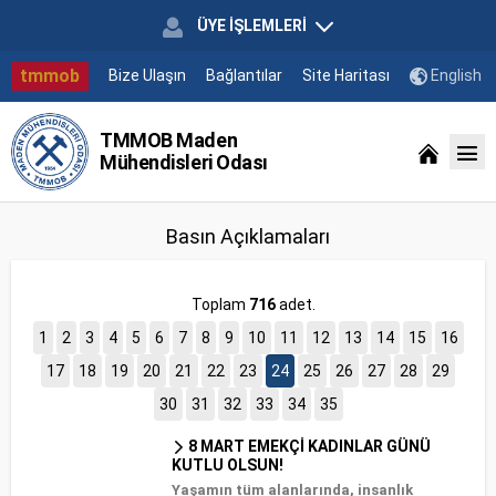
ÜYE İŞLEMLERİ
tmmob
Bize Ulaşın
Bağlantılar
Site Haritası
English
TMMOB Maden
Mühendisleri Odası
Basın Açıklamaları
Toplam
716
adet.
1
2
3
4
5
6
7
8
9
10
11
12
13
14
15
16
17
18
19
20
21
22
23
24
25
26
27
28
29
30
31
32
33
34
35
8 MART EMEKÇİ KADINLAR GÜNÜ
KUTLU OLSUN!
Yaşamın tüm alanlarında, insanlık