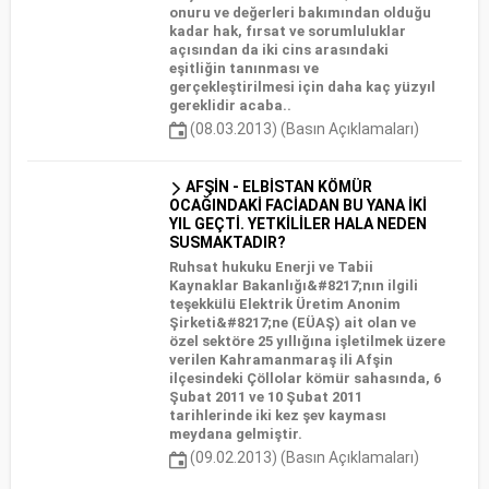
onuru ve değerleri bakımından olduğu
kadar hak, fırsat ve sorumluluklar
açısından da iki cins arasındaki
eşitliğin tanınması ve
gerçekleştirilmesi için daha kaç yüzyıl
gereklidir acaba..
(08.03.2013) (Basın Açıklamaları)
AFŞİN - ELBİSTAN KÖMÜR
OCAĞINDAKİ FACİADAN BU YANA İKİ
YIL GEÇTİ. YETKİLİLER HALA NEDEN
SUSMAKTADIR?
Ruhsat hukuku Enerji ve Tabii
Kaynaklar Bakanlığı&#8217;nın ilgili
teşekkülü Elektrik Üretim Anonim
Şirketi&#8217;ne (EÜAŞ) ait olan ve
özel sektöre 25 yıllığına işletilmek üzere
verilen Kahramanmaraş ili Afşin
ilçesindeki Çöllolar kömür sahasında, 6
Şubat 2011 ve 10 Şubat 2011
tarihlerinde iki kez şev kayması
meydana gelmiştir.
(09.02.2013) (Basın Açıklamaları)