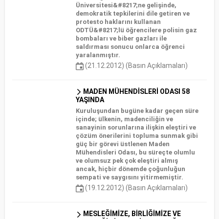
Üniversitesi&#8217;ne gelişinde,
demokratik tepkilerini dile getiren ve
protesto haklarını kullanan
ODTÜ&#8217;lü öğrencilere polisin gaz
bombaları ve biber gazları ile
saldırması sonucu onlarca öğrenci
yaralanmıştır.
(21.12.2012) (Basın Açıklamaları)
MADEN MÜHENDİSLERİ ODASI 58
YAŞINDA
Kuruluşundan bugüne kadar geçen süre
içinde; ülkenin, madenciliğin ve
sanayinin sorunlarına ilişkin eleştiri ve
çözüm önerilerini topluma sunmak gibi
güç bir görevi üstlenen Maden
Mühendisleri Odası, bu süreçte olumlu
ve olumsuz pek çok eleştiri almış
ancak, hiçbir dönemde çoğunluğun
sempati ve saygısını yitirmemiştir.
(19.12.2012) (Basın Açıklamaları)
MESLEĞİMİZE, BİRLİĞİMİZE VE