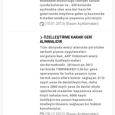
Müessese Müdürlüğü faaliyet sahası
içinde bulunan ve - 630 kotunda
açılmakta olan ana kat hazırlık
galerisinde meydana gelen iş kazasında
8 maden emekçisi yaşamını yitirmiştir.
(10.01.2013) (Basın Açıklamaları)
ÖZELLEŞTİRME KARARI GERİ
ALINMALIDIR
Tüm dünyada enerji alanında yürütülen
serbest piyasa uygulamaları
sorgulanırken, AKP Hükümeti enerji
alanında özelleştirmeleri
sürdürmektedir. 28 Haziran 2012
tarihinde TBMM&#8217;de bir gece
operasyonu ile torba yasanın içine
termik santrallere kömür sağlayan 2172
sayılı yasa ile devletleştirilen, daha
sonra 2840 sayılı yasa ile devlet eliyle
işletilecek madenler kapsamına alınan
linyit sahalarının, 4046 sayılı
özelleştirme yasası kapsamında
özelleştirilmesini sağlayan bir hüküm
konulmuştur.
(28.12.2012) (Basın Açıklamaları)