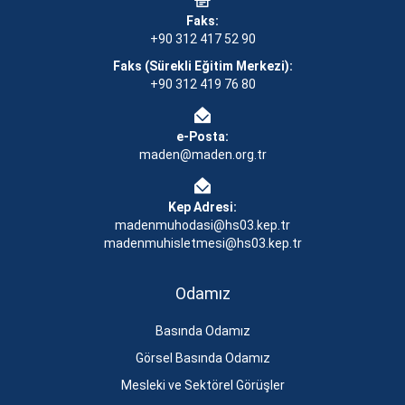
Faks:
+90 312 417 52 90
Faks (Sürekli Eğitim Merkezi):
+90 312 419 76 80
e-Posta:
maden@maden.org.tr
Kep Adresi:
madenmuhodasi@hs03.kep.tr
madenmuhisletmesi@hs03.kep.tr
Odamız
Basında Odamız
Görsel Basında Odamız
Mesleki ve Sektörel Görüşler