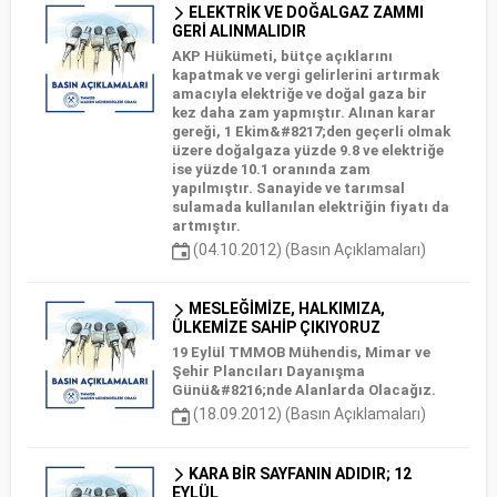
ELEKTRİK VE DOĞALGAZ ZAMMI
GERİ ALINMALIDIR
AKP Hükümeti, bütçe açıklarını
kapatmak ve vergi gelirlerini artırmak
amacıyla elektriğe ve doğal gaza bir
kez daha zam yapmıştır. Alınan karar
gereği, 1 Ekim&#8217;den geçerli olmak
üzere doğalgaza yüzde 9.8 ve elektriğe
ise yüzde 10.1 oranında zam
yapılmıştır. Sanayide ve tarımsal
sulamada kullanılan elektriğin fiyatı da
artmıştır.
(04.10.2012) (Basın Açıklamaları)
MESLEĞİMİZE, HALKIMIZA,
ÜLKEMİZE SAHİP ÇIKIYORUZ
19 Eylül TMMOB Mühendis, Mimar ve
Şehir Plancıları Dayanışma
Günü&#8216;nde Alanlarda Olacağız.
(18.09.2012) (Basın Açıklamaları)
KARA BİR SAYFANIN ADIDIR; 12
EYLÜL