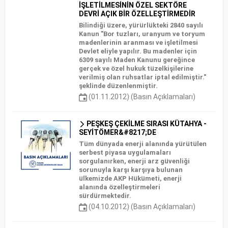
İŞLETİLMESİNİN ÖZEL SEKTÖRE
DEVRİ AÇIK BİR ÖZELLEŞTİRMEDİR
Bilindiği üzere, yürürlükteki 2840 sayılı
Kanun "Bor tuzları, uranyum ve toryum
madenlerinin aranması ve işletilmesi
Devlet eliyle yapılır. Bu madenler için
6309 sayılı Maden Kanunu gereğince
gerçek ve özel hukuk tüzelkişilerine
verilmiş olan ruhsatlar iptal edilmiştir."
şeklinde düzenlenmiştir.
(01.11.2012) (Basın Açıklamaları)
PEŞKEŞ ÇEKİLME SIRASI KÜTAHYA -
SEYİTÖMER&#8217;DE
Tüm dünyada enerji alanında yürütülen
serbest piyasa uygulamaları
sorgulanırken, enerji arz güvenliği
sorunuyla karşı karşıya bulunan
ülkemizde AKP Hükümeti, enerji
alanında özelleştirmeleri
sürdürmektedir.
(04.10.2012) (Basın Açıklamaları)