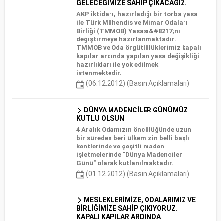
GELECEĞİMİZE SAHİP ÇIKACAĞIZ.
AKP iktidarı, hazırladığı bir torba yasa
ile Türk Mühendis ve Mimar Odaları
Birliği (TMMOB) Yasası&#8217;nı
değiştirmeye hazırlanmaktadır.
TMMOB ve Oda örgütlülüklerimiz kapalı
kapılar ardında yapılan yasa değişikliği
hazırlıkları ile yok edilmek
istenmektedir.
(06.12.2012) (Basın Açıklamaları)
DÜNYA MADENCİLER GÜNÜMÜZ
KUTLU OLSUN
4 Aralık Odamızın öncülüğünde uzun
bir süreden beri ülkemizin belli başlı
kentlerinde ve çeşitli maden
işletmelerinde "Dünya Madenciler
Günü" olarak kutlanılmaktadır.
(01.12.2012) (Basın Açıklamaları)
MESLEKLERİMİZE, ODALARIMIZ VE
BİRLİĞİMİZE SAHİP ÇIKIYORUZ.
KAPALI KAPILAR ARDINDA