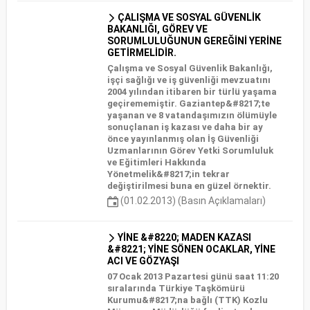
ÇALIŞMA VE SOSYAL GÜVENLİK
BAKANLIĞI, GÖREV VE
SORUMLULUĞUNUN GEREĞİNİ YERİNE
GETİRMELİDİR.
Çalışma ve Sosyal Güvenlik Bakanlığı,
işçi sağlığı ve iş güvenliği mevzuatını
2004 yılından itibaren bir türlü yaşama
geçirememiştir. Gaziantep&#8217;te
yaşanan ve 8 vatandaşımızın ölümüyle
sonuçlanan iş kazası ve daha bir ay
önce yayınlanmış olan İş Güvenliği
Uzmanlarının Görev Yetki Sorumluluk
ve Eğitimleri Hakkında
Yönetmelik&#8217;in tekrar
değiştirilmesi buna en güzel örnektir.
(01.02.2013) (Basın Açıklamaları)
YİNE &#8220; MADEN KAZASI
&#8221; YİNE SÖNEN OCAKLAR, YİNE
ACI VE GÖZYAŞI
07 Ocak 2013 Pazartesi günü saat 11:20
sıralarında Türkiye Taşkömürü
Kurumu&#8217;na bağlı (TTK) Kozlu