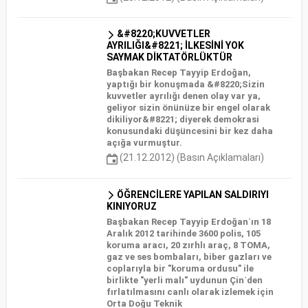
&#8220;KUVVETLER
AYRILIĞI&#8221; İLKESİNİ YOK
SAYMAK DİKTATÖRLÜKTÜR
Başbakan Recep Tayyip Erdoğan,
yaptığı bir konuşmada &#8220;Sizin
kuvvetler ayrılığı denen olay var ya,
geliyor sizin önünüze bir engel olarak
dikiliyor&#8221; diyerek demokrasi
konusundaki düşüncesini bir kez daha
açığa vurmuştur.
(21.12.2012) (Basın Açıklamaları)
ÖĞRENCİLERE YAPILAN SALDIRIYI
KINIYORUZ
Başbakan Recep Tayyip Erdoğan`ın 18
Aralık 2012 tarihinde 3600 polis, 105
koruma aracı, 20 zırhlı araç, 8 TOMA,
gaz ve ses bombaları, biber gazları ve
coplarıyla bir "koruma ordusu" ile
birlikte "yerli malı" uydunun Çin`den
fırlatılmasını canlı olarak izlemek için
Orta Doğu Teknik