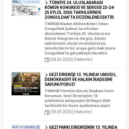
TÜRKİYE 24. ULUSLARARASI
KÖMÜR KONGRESİ VE SERGİSİ 23-24-
25 EYLÜL 2026 TARİHLERİNDE
ZONGULDAK'TA DÜZENLENECEKTİR.
TMMOB Maden Mühendisleri Odası
Zonguldak Şubesi tarafından
düzenlenen Türkiye 24. Uluslararası
Kömür Kongresi ve Sergisi, kömür
sektörünün ulusal ve uluslararası
temsilcilerini bir araya getirmek üzere
Zonguldak'ta gerçekleştirilecektir.
(08.06.2026) (Haberler)
GEZİ DİRENİŞİ 13. YILINDA! UMUDU,
DEMOKRASİYİ VE HALKIN İRADESİNİ
SAVUNUYORUZ!
TMMOB Yönetim Kurulu Başkanı Emin
Koramaz, Gezi Direnişinin 13.
yıldönümü dolayısıyla 30 Mayıs 2026
tarihinde bir basın açıklaması yaptı.
(30.05.2026) (Haberler)
GEZİ PARKI DİRENİŞİNİN 13. YILINDA