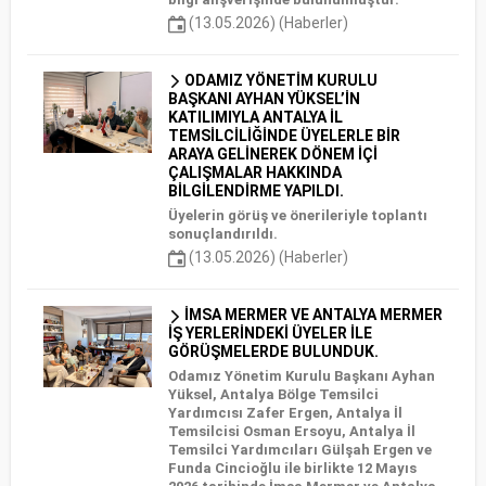
(13.05.2026) (Haberler)
ODAMIZ YÖNETİM KURULU
BAŞKANI AYHAN YÜKSEL’İN
KATILIMIYLA ANTALYA İL
TEMSİLCİLİĞİNDE ÜYELERLE BİR
ARAYA GELİNEREK DÖNEM İÇİ
ÇALIŞMALAR HAKKINDA
BİLGİLENDİRME YAPILDI.
Üyelerin görüş ve önerileriyle toplantı
sonuçlandırıldı.
(13.05.2026) (Haberler)
İMSA MERMER VE ANTALYA MERMER
İŞ YERLERİNDEKİ ÜYELER İLE
GÖRÜŞMELERDE BULUNDUK.
Odamız Yönetim Kurulu Başkanı Ayhan
Yüksel, Antalya Bölge Temsilci
Yardımcısı Zafer Ergen, Antalya İl
Temsilcisi Osman Ersoyu, Antalya İl
Temsilci Yardımcıları Gülşah Ergen ve
Funda Cincioğlu ile birlikte 12 Mayıs