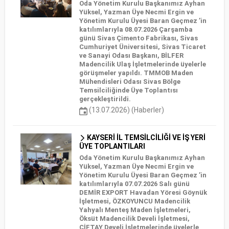
Oda Yönetim Kurulu Başkanımız Ayhan
Yüksel, Yazman Üye Necmi Ergin ve
Yönetim Kurulu Üyesi Baran Geçmez ’in
katılımlarıyla 08.07.2026 Çarşamba
günü Sivas Çimento Fabrikası, Sivas
Cumhuriyet Üniversitesi, Sivas Ticaret
ve Sanayi Odası Başkanı, BİLFER
Madencilik Ulaş İşletmelerinde üyelerle
görüşmeler yapıldı. TMMOB Maden
Mühendisleri Odası Sivas Bölge
Temsilciliğinde Üye Toplantısı
gerçekleştirildi.
(13.07.2026) (Haberler)
KAYSERİ İL TEMSİLCİLİĞİ VE İŞ YERİ
ÜYE TOPLANTILARI
Oda Yönetim Kurulu Başkanımız Ayhan
Yüksel, Yazman Üye Necmi Ergin ve
Yönetim Kurulu Üyesi Baran Geçmez ’in
katılımlarıyla 07.07.2026 Salı günü
DEMİR EXPORT Havadan Yöresi Göynük
İşletmesi, ÖZKOYUNCU Madencilik
Yahyalı Menteş Maden İşletmeleri,
Öksüt Madencilik Develi İşletmesi,
ÇİFTAY Develi İşletmelerinde üyelerle