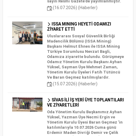
sayılı Resmî Gazete’de yayımlanmıştır.
(16.07.2026) (Haberler)
ISSA MINING HEYETİ ODAMIZI
ZİYARET ETTİ
Uluslararası Sosyal Güvenlik Birliği
Madencilik Bölümü (ISSA Mining)
Başkanı Helmut Ehnes ile ISSA Mining
Türkiye Sorumlusu Nevzat Bagli,
Odamıza ziyarette bulundu. Görüşmeye
Odamız Yönetim Kurulu Başkanı Ayhan
Yüksel, Sayman Üye Mehmet Zaman,
Yönetim Kurulu Üyeleri Fatih Tütüncü
Ve Baran Geçmez katılmışlardır.
(15.07.2026) (Haberler)
SİVAS İLİ İŞ YERİ ÜYE TOPLANTILARI
VE ZİYARETLERİ
Oda Yönetim Kurulu Başkanımız Ayhan
Yüksel, Yazman Üye Necmi Ergin ve
Yönetim Kurulu Üyesi Baran Geçmez ’in
katılımlarıyla 10.07.2026 Cuma günü
Erdemir Maden Divriği Demir ve Çelik