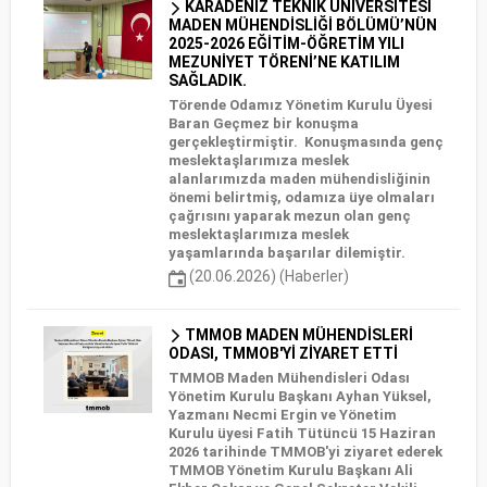
KARADENİZ TEKNİK ÜNİVERSİTESİ
MADEN MÜHENDİSLİĞİ BÖLÜMÜ’NÜN
2025-2026 EĞİTİM-ÖĞRETİM YILI
MEZUNİYET TÖRENİ’NE KATILIM
SAĞLADIK.
Törende Odamız Yönetim Kurulu Üyesi
Baran Geçmez bir konuşma
gerçekleştirmiştir. Konuşmasında genç
meslektaşlarımıza meslek
alanlarımızda maden mühendisliğinin
önemi belirtmiş, odamıza üye olmaları
çağrısını yaparak mezun olan genç
meslektaşlarımıza meslek
yaşamlarında başarılar dilemiştir.
(20.06.2026) (Haberler)
TMMOB MADEN MÜHENDİSLERİ
ODASI, TMMOB'Yİ ZİYARET ETTİ
TMMOB Maden Mühendisleri Odası
Yönetim Kurulu Başkanı Ayhan Yüksel,
Yazmanı Necmi Ergin ve Yönetim
Kurulu üyesi Fatih Tütüncü 15 Haziran
2026 tarihinde TMMOB'yi ziyaret ederek
TMMOB Yönetim Kurulu Başkanı Ali