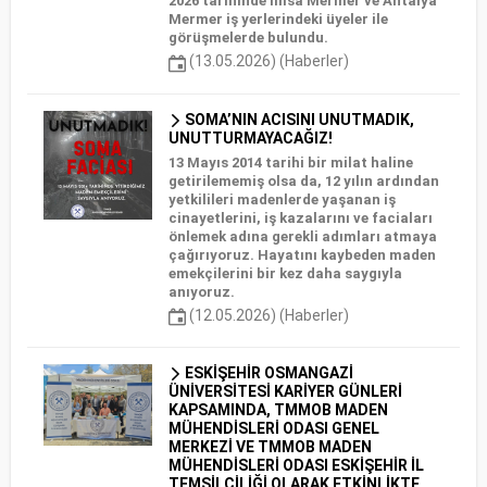
2026 tarihinde İmsa Mermer ve Antalya
Mermer iş yerlerindeki üyeler ile
görüşmelerde bulundu.
(13.05.2026) (Haberler)
SOMA’NIN ACISINI UNUTMADIK,
UNUTTURMAYACAĞIZ!
13 Mayıs 2014 tarihi bir milat haline
getirilememiş olsa da, 12 yılın ardından
yetkilileri madenlerde yaşanan iş
cinayetlerini, iş kazalarını ve faciaları
önlemek adına gerekli adımları atmaya
çağırıyoruz. Hayatını kaybeden maden
emekçilerini bir kez daha saygıyla
anıyoruz.
(12.05.2026) (Haberler)
ESKİŞEHİR OSMANGAZİ
ÜNİVERSİTESİ KARİYER GÜNLERİ
KAPSAMINDA, TMMOB MADEN
MÜHENDİSLERİ ODASI GENEL
MERKEZİ VE TMMOB MADEN
MÜHENDİSLERİ ODASI ESKİŞEHİR İL
TEMSİLCİLİĞİ OLARAK ETKİNLİKTE