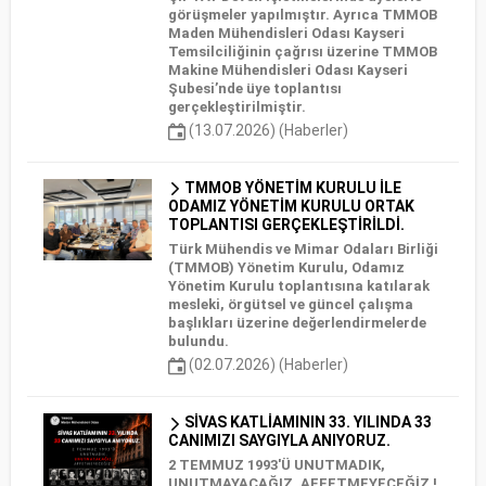
görüşmeler yapılmıştır. Ayrıca TMMOB
Maden Mühendisleri Odası Kayseri
Temsilciliğinin çağrısı üzerine TMMOB
Makine Mühendisleri Odası Kayseri
Şubesi’nde üye toplantısı
gerçekleştirilmiştir.
(13.07.2026) (Haberler)
TMMOB YÖNETİM KURULU İLE
ODAMIZ YÖNETİM KURULU ORTAK
TOPLANTISI GERÇEKLEŞTİRİLDİ.
Türk Mühendis ve Mimar Odaları Birliği
(TMMOB) Yönetim Kurulu, Odamız
Yönetim Kurulu toplantısına katılarak
mesleki, örgütsel ve güncel çalışma
başlıkları üzerine değerlendirmelerde
bulundu.
(02.07.2026) (Haberler)
SİVAS KATLİAMININ 33. YILINDA 33
CANIMIZI SAYGIYLA ANIYORUZ.
2 TEMMUZ 1993'Ü UNUTMADIK,
UNUTMAYACAĞIZ, AFFETMEYECEĞİZ !