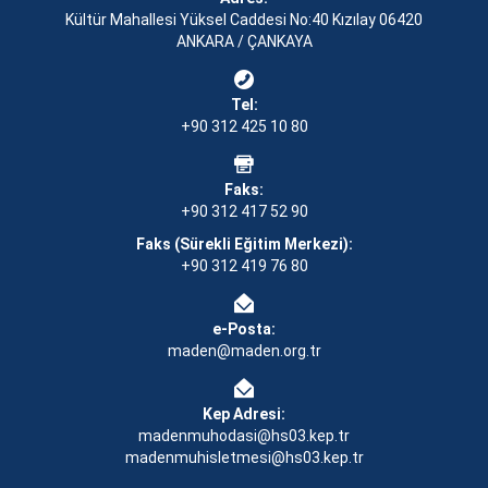
Kültür Mahallesi Yüksel Caddesi No:40 Kızılay 06420
ANKARA / ÇANKAYA
Tel:
+90 312 425 10 80
Faks:
+90 312 417 52 90
Faks (Sürekli Eğitim Merkezi):
+90 312 419 76 80
e-Posta:
maden@maden.org.tr
Kep Adresi:
madenmuhodasi@hs03.kep.tr
madenmuhisletmesi@hs03.kep.tr