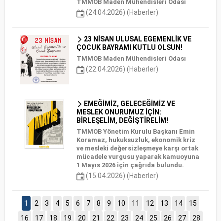
TMMOB Maden Mühendisleri Odası
(24.04.2026) (Haberler)
23 NİSAN ULUSAL EGEMENLİK VE
ÇOCUK BAYRAMI KUTLU OLSUN!
TMMOB Maden Mühendisleri Odası
(22.04.2026) (Haberler)
EMEĞİMİZ, GELECEĞİMİZ VE
MESLEK ONURUMUZ İÇİN:
BİRLEŞELİM, DEĞİŞTİRELİM!
TMMOB Yönetim Kurulu Başkanı Emin
Koramaz, hukuksuzluk, ekonomik kriz
ve mesleki değersizleşmeye karşı ortak
mücadele vurgusu yaparak kamuoyuna
1 Mayıs 2026 için çağrıda bulundu.
(15.04.2026) (Haberler)
1
2
3
4
5
6
7
8
9
10
11
12
13
14
15
16
17
18
19
20
21
22
23
24
25
26
27
28