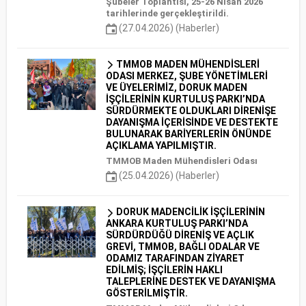
Şubeler Toplantısı, 25-26 Nisan 2026
tarihlerinde gerçekleştirildi.
(27.04.2026) (Haberler)
TMMOB MADEN MÜHENDİSLERİ
ODASI MERKEZ, ŞUBE YÖNETİMLERİ
VE ÜYELERİMİZ, DORUK MADEN
İŞÇİLERİNİN KURTULUŞ PARKI’NDA
SÜRDÜRMEKTE OLDUKLARI DİRENİŞE
DAYANIŞMA İÇERİSİNDE VE DESTEKTE
BULUNARAK BARİYERLERİN ÖNÜNDE
AÇIKLAMA YAPILMIŞTIR.
TMMOB Maden Mühendisleri Odası
(25.04.2026) (Haberler)
DORUK MADENCİLİK İŞÇİLERİNİN
ANKARA KURTULUŞ PARKI’NDA
SÜRDÜRDÜĞÜ DİRENİŞ VE AÇLIK
GREVİ, TMMOB, BAĞLI ODALAR VE
ODAMIZ TARAFINDAN ZİYARET
EDİLMİŞ; İŞÇİLERİN HAKLI
TALEPLERİNE DESTEK VE DAYANIŞMA
GÖSTERİLMİŞTİR.