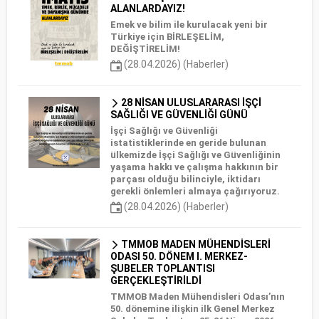
ALANLARDAYIZ!
Emek ve bilim ile kurulacak yeni bir
Türkiye için BİRLEŞELİM,
DEĞİŞTİRELİM!
(28.04.2026) (Haberler)
28 NİSAN ULUSLARARASI İŞÇİ
SAĞLIĞI VE GÜVENLİĞİ GÜNÜ
İşçi Sağlığı ve Güvenliği
istatistiklerinde en geride bulunan
ülkemizde İşçi Sağlığı ve Güvenliğinin
yaşama hakkı ve çalışma hakkının bir
parçası olduğu bilinciyle, iktidarı
gerekli önlemleri almaya çağırıyoruz.
(28.04.2026) (Haberler)
TMMOB MADEN MÜHENDİSLERİ
ODASI 50. DÖNEM I. MERKEZ-
ŞUBELER TOPLANTISI
GERÇEKLEŞTİRİLDİ
TMMOB Maden Mühendisleri Odası’nın
50. dönemine ilişkin ilk Genel Merkez