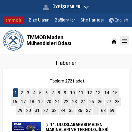
ÜYE İŞLEMLERİ
tmmob
Bize Ulaşın
Bağlantılar
Site Haritası
English
TMMOB Maden
Mühendisleri Odası
Haberler
Toplam
2721
adet.
1
2
3
4
5
6
7
8
9
10
11
12
13
14
15
16
17
18
19
20
21
22
23
24
25
26
27
28
29
30
31
32
33
34
35
36
37
...
68
69
11. ULUSLARARASI MADEN
MAKİNALARI VE TEKNOLOJİLERİ