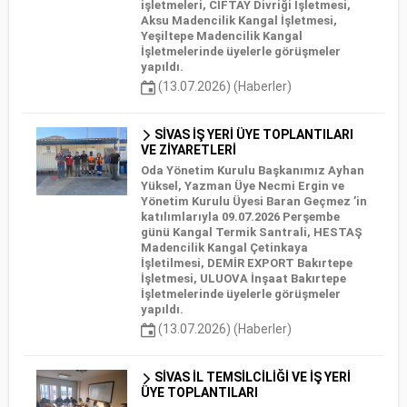
işletmeleri, CİFTAY Divriği İşletmesi,
Aksu Madencilik Kangal İşletmesi,
Yeşiltepe Madencilik Kangal
İşletmelerinde üyelerle görüşmeler
yapıldı.
(13.07.2026) (Haberler)
SİVAS İŞ YERİ ÜYE TOPLANTILARI
VE ZİYARETLERİ
Oda Yönetim Kurulu Başkanımız Ayhan
Yüksel, Yazman Üye Necmi Ergin ve
Yönetim Kurulu Üyesi Baran Geçmez ’in
katılımlarıyla 09.07.2026 Perşembe
günü Kangal Termik Santrali, HESTAŞ
Madencilik Kangal Çetinkaya
İşletilmesi, DEMİR EXPORT Bakırtepe
İşletmesi, ULUOVA İnşaat Bakırtepe
İşletmelerinde üyelerle görüşmeler
yapıldı.
(13.07.2026) (Haberler)
SİVAS İL TEMSİLCİLİĞİ VE İŞ YERİ
ÜYE TOPLANTILARI