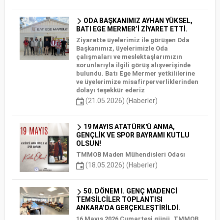
ODA BAŞKANIMIZ AYHAN YÜKSEL,
BATI EGE MERMER’İ ZİYARET ETTİ.
Ziyarette üyelerimiz ile görüşen Oda
Başkanımız, üyelerimizle Oda
çalışmaları ve meslektaşlarımızın
sorunlarıyla ilgili görüş alışverişinde
bulundu. Batı Ege Mermer yetkililerine
ve üyelerimize misafirperverliklerinden
dolayı teşekkür ederiz
(21.05.2026) (Haberler)
19 MAYIS ATATÜRK'Ü ANMA,
GENÇLİK VE SPOR BAYRAMI KUTLU
OLSUN!
TMMOB Maden Mühendisleri Odası
(18.05.2026) (Haberler)
50. DÖNEM I. GENÇ MADENCİ
TEMSİLCİLER TOPLANTISI
ANKARA’DA GERÇEKLEŞTİRİLDİ.
16 Mayıs 2026 Cumartesi günü, TMMOB