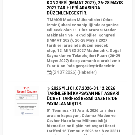
KONGRESİ (IMMAT 2027), 26-28 MAYIS
2027 TARİHLERİ ARASINDA
DÜZENLENECEKTİR.
TMMOB Maden Mühendisleri Odası
İzmir Şubesi ev sahipliğinde organize
edilecek olan 11. Uluslararası Maden
Makinaları ve Teknolojileri Kongresi
(IMMAT 2027), 26-28 Mayıs 2027
tarihleri arasında düzenlenecek
olup; 12. MINEX 2027 Madencilik, Doğal
Kaynaklar ve Teknolojileri Fuarı (26-29
Mayıs 2027) ile eş zamanlı olarak İzmir
Fuar Alanı’nda gerçekleştirilecektir.
(24.07.2026) (Haberler)
2026 YILI 01.07.2026-31.12.2026
TARİHLERİNİ KAPSAYAN NET ASGARİ
ÜCRET TARİFESİ RESMİ GAZETE’DE
YAYIMLANMIŞTIR.
01 Temmuz - 31 Aralık 2026 tarihleri
arasını kapsayan, Odamız Maden ve
Cevher Hazırlama Mühendisliği
hizmetlerine ilişkin net asgari ücret
tarifesi 16 Temmuz 2026 tarih ve 33311