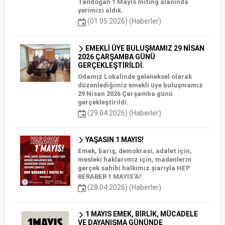
Tandoğan 1 Mayıs miting alanında
yerimizi aldık.
(01.05.2026) (Haberler)
EMEKLİ ÜYE BULUŞMAMIZ 29 NİSAN
2026 ÇARŞAMBA GÜNÜ
GERÇEKLEŞTİRİLDİ.
Odamız Lokalinde geleneksel olarak
düzenlediğimiz emekli üye buluşmamız
29 Nisan 2026 Çarşamba günü
gerçekleştirildi.
(29.04.2026) (Haberler)
YAŞASIN 1 MAYIS!
Emek, barış, demokrasi, adalet için,
mesleki haklarımız için, madenlerin
gerçek sahibi halkımız şiarıyla HEP
BERABER 1 MAYIS'A!
(28.04.2026) (Haberler)
1 MAYIS EMEK, BİRLİK, MÜCADELE
VE DAYANIŞMA GÜNÜNDE