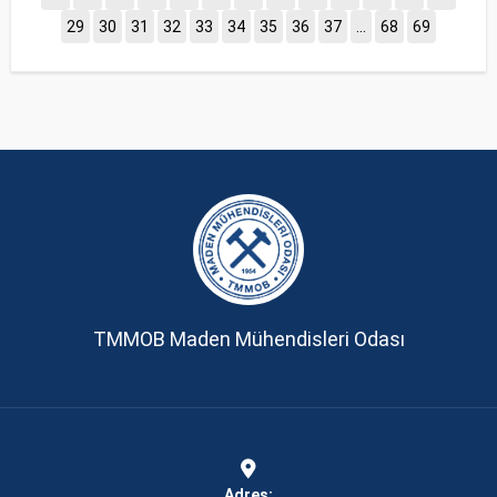
29
30
31
32
33
34
35
36
37
...
68
69
TMMOB Maden Mühendisleri Odası
Adres: