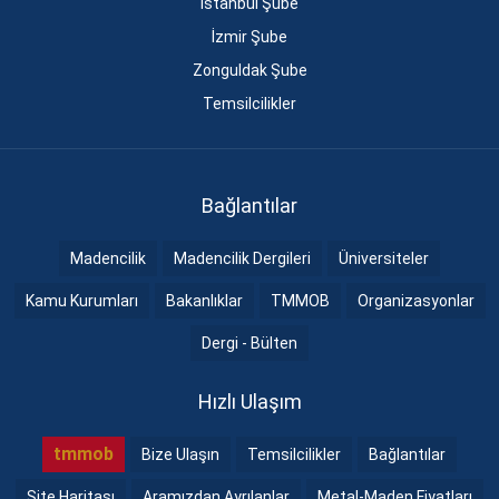
İstanbul Şube
İzmir Şube
Zonguldak Şube
Temsilcilikler
Bağlantılar
Madencilik
Madencilik Dergileri
Üniversiteler
Kamu Kurumları
Bakanlıklar
TMMOB
Organizasyonlar
Dergi - Bülten
Hızlı Ulaşım
tmmob
Bize Ulaşın
Temsilcilikler
Bağlantılar
Site Haritası
Aramızdan Ayrılanlar
Metal-Maden Fiyatları