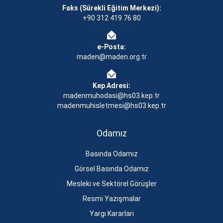
Faks (Sürekli Eğitim Merkezi):
+90 312 419 76 80
e-Posta:
maden@maden.org.tr
Kep Adresi:
madenmuhodasi@hs03.kep.tr
madenmuhisletmesi@hs03.kep.tr
Odamız
Basında Odamız
Görsel Basında Odamız
Mesleki ve Sektörel Görüşler
Resmi Yazışmalar
Yargı Kararları