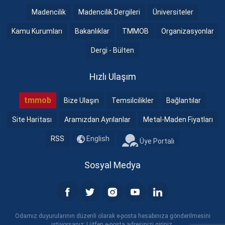
Madencilik
Madencilik Dergileri
Üniversiteler
Kamu Kurumları
Bakanlıklar
TMMOB
Organizasyonlar
Dergi - Bülten
Hızlı Ulaşım
tmmob
Bize Ulaşın
Temsilcilikler
Bağlantılar
Site Haritası
Aramızdan Ayrılanlar
Metal-Maden Fiyatları
RSS
English
Üye Portalı
Sosyal Medya
Odamız duyurularının düzenli olarak e-posta hesabınıza gönderilmesini
istiyorsanız; Lütfen e-posta adresinizi giriniz.