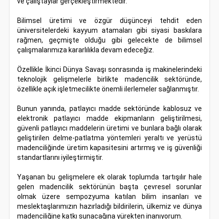
ve çalıştaylar gerçekleştirmektedir.
Bilimsel üretimi ve özgür düşünceyi tehdit eden
üniversitelerdeki kayyum atamaları gibi siyasi baskılara
rağmen, geçmişte olduğu gibi gelecekte de bilimsel
çalışmalarımıza kararlılıkla devam edeceğiz.
Özellikle İkinci Dünya Savaşı sonrasında iş makinelerindeki
teknolojik gelişmelerle birlikte madencilik sektöründe,
özellikle açık işletmecilikte önemli ilerlemeler sağlanmıştır.
Bunun yanında, patlayıcı madde sektöründe kablosuz ve
elektronik patlayıcı madde ekipmanların geliştirilmesi,
güvenli patlayıcı maddelerin üretimi ve bunlara bağlı olarak
geliştirilen delme-patlatma yöntemleri yeraltı ve yerüstü
madenciliğinde üretim kapasitesini artırmış ve iş güvenliği
standartlarını iyileştirmiştir.
Yaşanan bu gelişmelere ek olarak toplumda tartışılır hale
gelen madencilik sektörünün başta çevresel sorunlar
olmak üzere sempozyuma katılan bilim insanları ve
meslektaşlarımızın hazırladığı bildirilerin, ülkemiz ve dünya
madenciliğine katkı sunacağına yürekten inanıyorum.