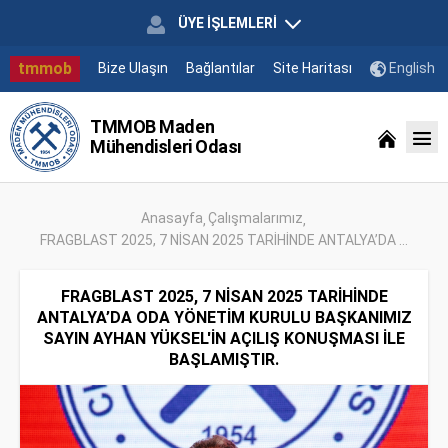
ÜYE İŞLEMLERİ
tmmob
Bize Ulaşın
Bağlantılar
Site Haritası
English
TMMOB Maden
Mühendisleri Odası
Anasayfa
Çalışmalarımız
FRAGBLAST 2025, 7 NİSAN 2025 TARİHİNDE ANTALYA’DA ...
FRAGBLAST 2025, 7 NİSAN 2025 TARİHİNDE
ANTALYA’DA ODA YÖNETİM KURULU BAŞKANIMIZ
SAYIN AYHAN YÜKSEL'İN AÇILIŞ KONUŞMASI İLE
BAŞLAMIŞTIR.