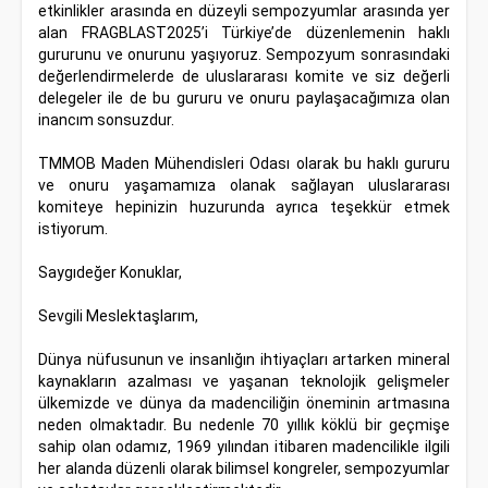
etkinlikler arasında en düzeyli sempozyumlar arasında yer
alan FRAGBLAST2025’i Türkiye’de düzenlemenin haklı
gururunu ve onurunu yaşıyoruz. Sempozyum sonrasındaki
değerlendirmelerde de uluslararası komite ve siz değerli
delegeler ile de bu gururu ve onuru paylaşacağımıza olan
inancım sonsuzdur.
TMMOB Maden Mühendisleri Odası olarak bu haklı gururu
ve onuru yaşamamıza olanak sağlayan uluslararası
komiteye hepinizin huzurunda ayrıca teşekkür etmek
istiyorum.
Saygıdeğer Konuklar,
Sevgili Meslektaşlarım,
Dünya nüfusunun ve insanlığın ihtiyaçları artarken mineral
kaynakların azalması ve yaşanan teknolojik gelişmeler
ülkemizde ve dünya da madenciliğin öneminin artmasına
neden olmaktadır. Bu nedenle 70 yıllık köklü bir geçmişe
sahip olan odamız, 1969 yılından itibaren madencilikle ilgili
her alanda düzenli olarak bilimsel kongreler, sempozyumlar