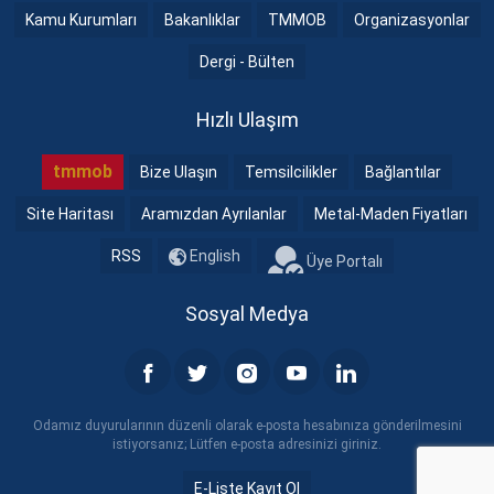
Kamu Kurumları
Bakanlıklar
TMMOB
Organizasyonlar
Dergi - Bülten
Hızlı Ulaşım
tmmob
Bize Ulaşın
Temsilcilikler
Bağlantılar
Site Haritası
Aramızdan Ayrılanlar
Metal-Maden Fiyatları
RSS
English
Üye Portalı
Sosyal Medya
Odamız duyurularının düzenli olarak e-posta hesabınıza gönderilmesini
istiyorsanız; Lütfen e-posta adresinizi giriniz.
E-Liste Kayıt Ol