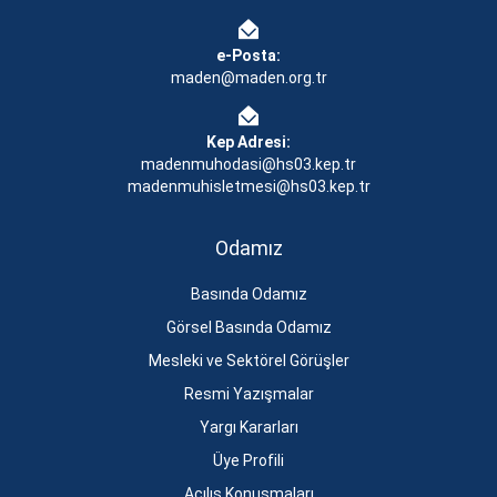
e-Posta:
maden@maden.org.tr
Kep Adresi:
madenmuhodasi@hs03.kep.tr
madenmuhisletmesi@hs03.kep.tr
Odamız
Basında Odamız
Görsel Basında Odamız
Mesleki ve Sektörel Görüşler
Resmi Yazışmalar
Yargı Kararları
Üye Profili
Açılış Konuşmaları