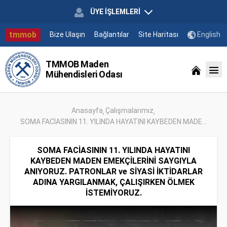
ÜYE İŞLEMLERİ
tmmob
Bize Ulaşın
Bağlantılar
Site Haritası
English
TMMOB Maden
Mühendisleri Odası
Anasayfa
Çalışmalarımız
SOMA FACİASININ 11. YILINDA HAYATINI KAYBEDEN MADE...
SOMA FACİASININ 11. YILINDA HAYATINI
KAYBEDEN MADEN EMEKÇİLERİNİ SAYGIYLA
ANIYORUZ. PATRONLAR ve SİYASİ İKTİDARLAR
ADINA YARGILANMAK, ÇALIŞIRKEN ÖLMEK
İSTEMİYORUZ.