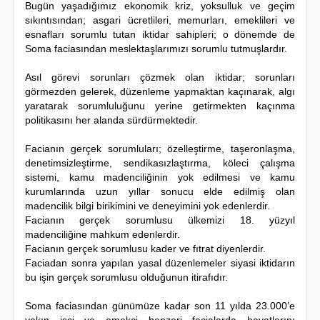
Bugün yaşadığımız ekonomik kriz, yoksulluk ve geçim
sıkıntısından; asgari ücretlileri, memurları, emeklileri ve
esnafları sorumlu tutan iktidar sahipleri; o dönemde de
Soma faciasından meslektaşlarımızı sorumlu tutmuşlardır.
Asıl görevi sorunları çözmek olan iktidar; sorunları
görmezden gelerek, düzenleme yapmaktan kaçınarak, algı
yaratarak sorumluluğunu yerine getirmekten kaçınma
politikasını her alanda sürdürmektedir.
Facianın gerçek sorumluları; özelleştirme, taşeronlaşma,
denetimsizleştirme, sendikasızlaştırma, köleci çalışma
sistemi, kamu madenciliğinin yok edilmesi ve kamu
kurumlarında uzun yıllar sonucu elde edilmiş olan
madencilik bilgi birikimini ve deneyimini yok edenlerdir.
Facianın gerçek sorumlusu ülkemizi 18. yüzyıl
madenciliğine mahkum edenlerdir.
Facianın gerçek sorumlusu kader ve fıtrat diyenlerdir.
Faciadan sonra yapılan yasal düzenlemeler siyasi iktidarın
bu işin gerçek sorumlusu olduğunun itirafıdır.
Soma faciasından günümüze kadar son 11 yılda 23.000’e
yakın işçi ve emekçi benzeri facialarda hayatlarını