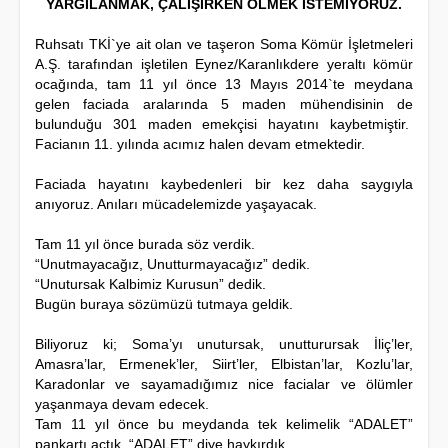
YARGILANMAK, ÇALIŞIRKEN ÖLMEK İSTEMİYORUZ.
Ruhsatı TKİ`ye ait olan ve taşeron Soma Kömür İşletmeleri
A.Ş. tarafından işletilen Eynez/Karanlıkdere yeraltı kömür
ocağında, tam 11 yıl önce 13 Mayıs 2014`te meydana
gelen faciada aralarında 5 maden mühendisinin de
bulunduğu 301 maden emekçisi hayatını kaybetmiştir.
Facianın 11. yılında acımız halen devam etmektedir.
Faciada hayatını kaybedenleri bir kez daha saygıyla
anıyoruz. Anıları mücadelemizde yaşayacak.
Tam 11 yıl önce burada söz verdik.
“Unutmayacağız, Unutturmayacağız” dedik.
“Unutursak Kalbimiz Kurusun” dedik.
Bugün buraya sözümüzü tutmaya geldik.
Biliyoruz ki; Soma’yı unutursak, unutturursak İliç’ler,
Amasra’lar, Ermenek’ler, Siirt’ler, Elbistan’lar, Kozlu’lar,
Karadonlar ve sayamadığımız nice facialar ve ölümler
yaşanmaya devam edecek.
Tam 11 yıl önce bu meydanda tek kelimelik “ADALET”
pankartı açtık. “ADALET” diye haykırdık.