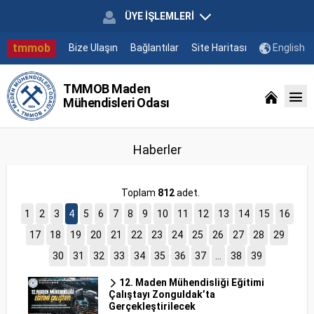
ÜYE İŞLEMLERİ
tmmob
Bize Ulaşın
Bağlantılar
Site Haritası
English
TMMOB Maden
Mühendisleri Odası
Haberler
Toplam
812
adet.
1
2
3
4
5
6
7
8
9
10
11
12
13
14
15
16
17
18
19
20
21
22
23
24
25
26
27
28
29
30
31
32
33
34
35
36
37
...
38
39
12. Maden Mühendisliği Eğitimi
Çalıştayı Zonguldak’ta
Gerçekleştirilecek