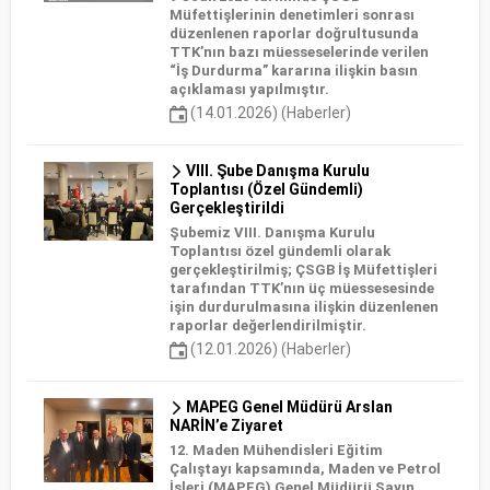
Müfettişlerinin denetimleri sonrası
düzenlenen raporlar doğrultusunda
TTK’nın bazı müesseselerinde verilen
“İş Durdurma” kararına ilişkin basın
açıklaması yapılmıştır.
(14.01.2026) (Haberler)
VIII. Şube Danışma Kurulu
Toplantısı (Özel Gündemli)
Gerçekleştirildi
Şubemiz VIII. Danışma Kurulu
Toplantısı özel gündemli olarak
gerçekleştirilmiş; ÇSGB İş Müfettişleri
tarafından TTK’nın üç müessesesinde
işin durdurulmasına ilişkin düzenlenen
raporlar değerlendirilmiştir.
(12.01.2026) (Haberler)
MAPEG Genel Müdürü Arslan
NARİN’e Ziyaret
12. Maden Mühendisleri Eğitim
Çalıştayı kapsamında, Maden ve Petrol
İşleri (MAPEG) Genel Müdürü Sayın