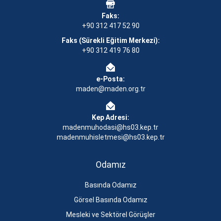
Faks:
+90 312 417 52 90
Faks (Sürekli Eğitim Merkezi):
+90 312 419 76 80
e-Posta:
maden@maden.org.tr
Kep Adresi:
madenmuhodasi@hs03.kep.tr
madenmuhisletmesi@hs03.kep.tr
Odamız
Basında Odamız
Görsel Basında Odamız
Mesleki ve Sektörel Görüşler