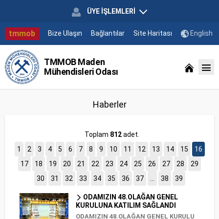
ÜYE İŞLEMLERİ
tmmob
Bize Ulaşın
Bağlantılar
Site Haritası
English
TMMOB Maden
Mühendisleri Odası
Haberler
Toplam
812
adet.
1
2
3
4
5
6
7
8
9
10
11
12
13
14
15
16
17
18
19
20
21
22
23
24
25
26
27
28
29
30
31
32
33
34
35
36
37
...
38
39
ODAMIZIN 48.OLAĞAN GENEL
KURULUNA KATILIM SAĞLANDI
ODAMIZIN 48.OLAĞAN GENEL KURULU