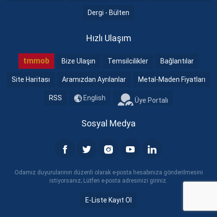
Dergi - Bülten
Hızlı Ulaşım
tmmob
Bize Ulaşın
Temsilcilikler
Bağlantılar
Site Haritası
Aramızdan Ayrılanlar
Metal-Maden Fiyatları
RSS
English
Üye Portalı
Sosyal Medya
Odamız duyurularının düzenli olarak e-posta hesabınıza gönderilmesini
istiyorsanız; Lütfen e-posta adresinizi giriniz.
E-Liste Kayıt Ol