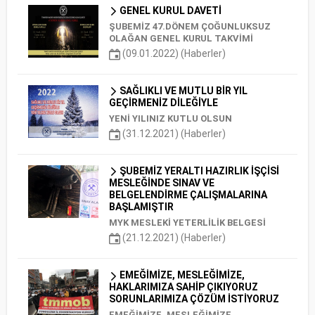
GENEL KURUL DAVETİ
ŞUBEMİZ 47.DÖNEM ÇOĞUNLUKSUZ
OLAĞAN GENEL KURUL TAKVİMİ
(09.01.2022) (Haberler)
SAĞLIKLI VE MUTLU BİR YIL
GEÇİRMENİZ DİLEĞİYLE
YENİ YILINIZ KUTLU OLSUN
(31.12.2021) (Haberler)
ŞUBEMİZ YERALTI HAZIRLIK İŞÇİSİ
MESLEĞİNDE SINAV VE
BELGELENDİRME ÇALIŞMALARINA
BAŞLAMIŞTIR
MYK MESLEKİ YETERLİLİK BELGESİ
(21.12.2021) (Haberler)
EMEĞİMİZE, MESLEĞİMİZE,
HAKLARIMIZA SAHİP ÇIKIYORUZ
SORUNLARIMIZA ÇÖZÜM İSTİYORUZ
EMEĞİMİZE, MESLEĞİMİZE,