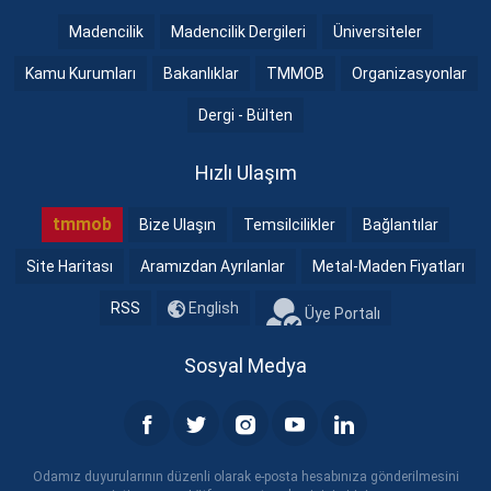
Madencilik
Madencilik Dergileri
Üniversiteler
Kamu Kurumları
Bakanlıklar
TMMOB
Organizasyonlar
Dergi - Bülten
Hızlı Ulaşım
tmmob
Bize Ulaşın
Temsilcilikler
Bağlantılar
Site Haritası
Aramızdan Ayrılanlar
Metal-Maden Fiyatları
RSS
English
Üye Portalı
Sosyal Medya
Odamız duyurularının düzenli olarak e-posta hesabınıza gönderilmesini