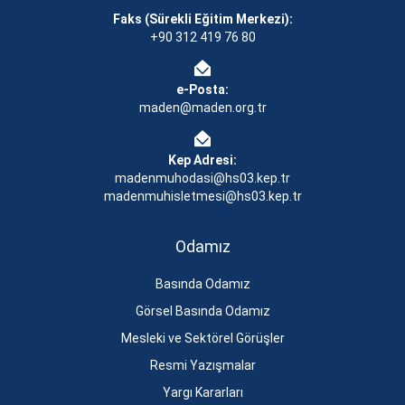
Faks (Sürekli Eğitim Merkezi):
+90 312 419 76 80
e-Posta:
maden@maden.org.tr
Kep Adresi:
madenmuhodasi@hs03.kep.tr
madenmuhisletmesi@hs03.kep.tr
Odamız
Basında Odamız
Görsel Basında Odamız
Mesleki ve Sektörel Görüşler
Resmi Yazışmalar
Yargı Kararları