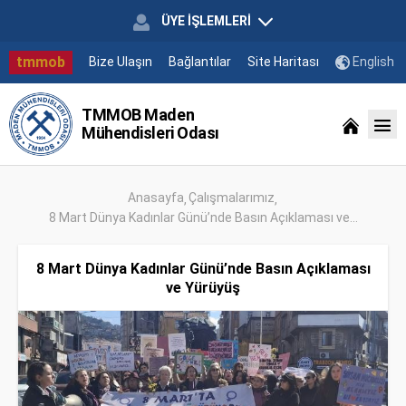
ÜYE İŞLEMLERİ
tmmob
Bize Ulaşın
Bağlantılar
Site Haritası
English
TMMOB Maden
Mühendisleri Odası
Anasayfa
Çalışmalarımız
8 Mart Dünya Kadınlar Günü’nde Basın Açıklaması ve...
8 Mart Dünya Kadınlar Günü’nde Basın Açıklaması
ve Yürüyüş