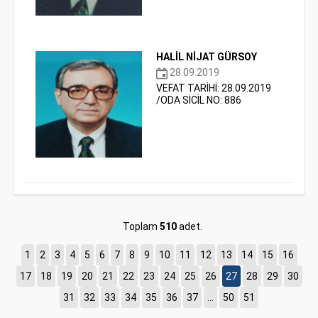
HALİL NİJAT GÜRSOY
28.09.2019
VEFAT TARİHİ: 28.09.2019
/ODA SİCİL NO: 886
Toplam
510
adet.
1
2
3
4
5
6
7
8
9
10
11
12
13
14
15
16
17
18
19
20
21
22
23
24
25
26
27
28
29
30
31
32
33
34
35
36
37
...
50
51