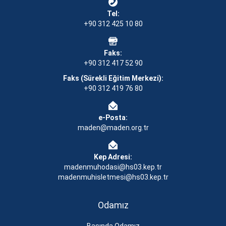
Tel:
+90 312 425 10 80
Faks:
+90 312 417 52 90
Faks (Sürekli Eğitim Merkezi):
+90 312 419 76 80
e-Posta:
maden@maden.org.tr
Kep Adresi:
madenmuhodasi@hs03.kep.tr
madenmuhisletmesi@hs03.kep.tr
Odamız