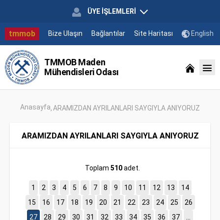
ÜYE İŞLEMLERİ
tmmob
Bize Ulaşın
Bağlantılar
Site Haritası
English
TMMOB Maden
Mühendisleri Odası
Anasayfa
ARAMIZDAN AYRILANLARI SAYGIYLA ANIYORUZ
ARAMIZDAN AYRILANLARI SAYGIYLA ANIYORUZ
Toplam
510
adet.
1
2
3
4
5
6
7
8
9
10
11
12
13
14
15
16
17
18
19
20
21
22
23
24
25
26
27
28
29
30
31
32
33
34
35
36
37
...