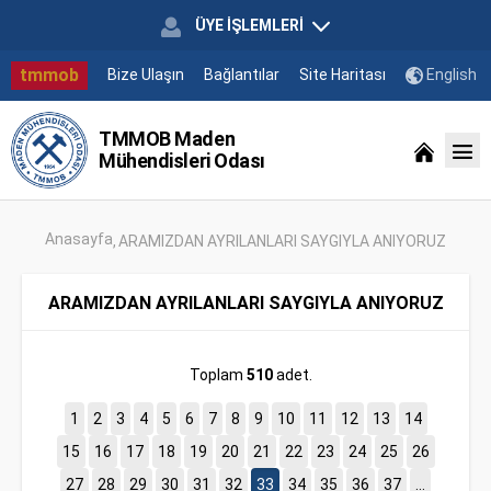
ÜYE İŞLEMLERİ
tmmob
Bize Ulaşın
Bağlantılar
Site Haritası
English
TMMOB Maden
Mühendisleri Odası
Anasayfa
ARAMIZDAN AYRILANLARI SAYGIYLA ANIYORUZ
ARAMIZDAN AYRILANLARI SAYGIYLA ANIYORUZ
Toplam
510
adet.
1
2
3
4
5
6
7
8
9
10
11
12
13
14
15
16
17
18
19
20
21
22
23
24
25
26
27
28
29
30
31
32
33
34
35
36
37
...