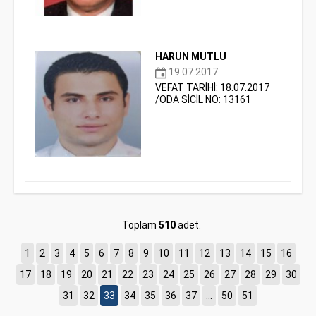
HARUN MUTLU
19.07.2017
VEFAT TARİHİ: 18.07.2017
/ODA SİCİL NO: 13161
Toplam
510
adet.
1
2
3
4
5
6
7
8
9
10
11
12
13
14
15
16
17
18
19
20
21
22
23
24
25
26
27
28
29
30
31
32
33
34
35
36
37
...
50
51