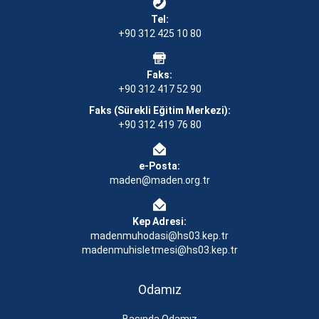
Tel:
+90 312 425 10 80
Faks:
+90 312 417 52 90
Faks (Sürekli Eğitim Merkezi):
+90 312 419 76 80
e-Posta:
maden@maden.org.tr
Kep Adresi:
madenmuhodasi@hs03.kep.tr
madenmuhisletmesi@hs03.kep.tr
Odamız