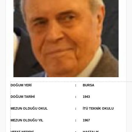
DOĞUM YERİ
:
BURSA
DOĞUM TARİHİ
:
1943
MEZUN OLDUĞU OKUL
:
İTÜ TEKNİK OKULU
MEZUN OLDUĞU YIL
:
1967