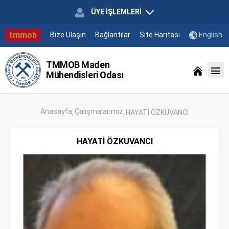
ÜYE İŞLEMLERİ
tmmob
Bize Ulaşın
Bağlantılar
Site Haritası
English
TMMOB Maden
Mühendisleri Odası
Anasayfa
Çalışmalarımız
HAYATİ ÖZKUVANCI
HAYATİ ÖZKUVANCI