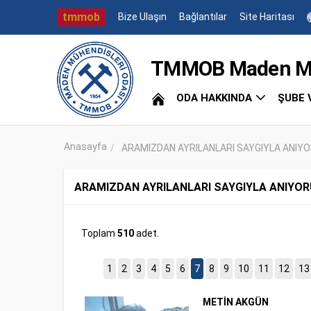
tmmob
Bize Ulaşın
Bağlantılar
Site Haritası
TMMOB Maden Müh
ODA HAKKINDA
ŞUBE 
Anasayfa
ARAMIZDAN AYRILANLARI SAYGIYLA ANIY
ARAMIZDAN AYRILANLARI SAYGIYLA ANIYO
Toplam
510
adet.
1
2
3
4
5
6
7
8
9
10
11
12
13
METİN AKGÜN