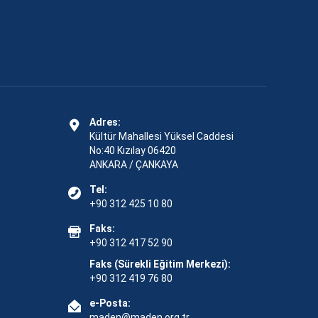
Adres:
Kültür Mahallesi Yüksel Caddesi
No:40 Kızılay 06420
ANKARA / ÇANKAYA
Tel:
+90 312 425 10 80
Faks:
+90 312 417 52 90
Faks (Sürekli Eğitim Merkezi):
+90 312 419 76 80
e-Posta:
maden@maden.org.tr