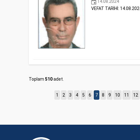
14.08.2024
VEFAT TARİHİ: 14.08.202
Toplam
510
adet.
1
2
3
4
5
6
7
8
9
10
11
12