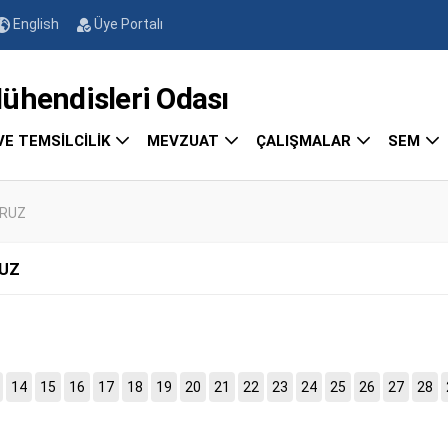
English
Üye Portalı
endisleri Odası
VE TEMSİLCİLİK
MEVZUAT
ÇALIŞMALAR
SEM
ORUZ
RUZ
14
15
16
17
18
19
20
21
22
23
24
25
26
27
28