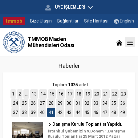
ÜYE İŞLEMLERİ
tmmob
Bize Ulaşın
Bağlantılar
Site Haritası
English
TMMOB Maden
Mühendisleri Odası
Haberler
Toplam
1025
adet.
1
2
...
13
14
15
16
17
18
19
20
21
22
23
24
25
26
27
28
29
30
31
32
33
34
35
36
37
38
39
40
41
42
43
44
45
46
47
48
49
Danışma Kurulu Toplantısı Yapıldı.
İstanbul Şubemizin 9.Dönem 1.Danışma
Kurulu Toplantısı 25 Mart 2012 Pazar