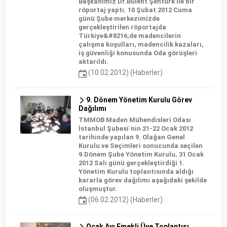
Başkanımız Dr.Bülent Şentürk ile bir
röportaj yaptı. 10 Şubat 2012 Cuma
günü Şube merkezimizde
gerçekleştirilen röportajda
Türkiye&#8216;de madencilerin
çalışma koşulları, madencilik kazaları,
iş güvenliği konusunda Oda görüşleri
aktarıldı.
(10.02.2012) (Haberler)
9. Dönem Yönetim Kurulu Görev
Dağılımı
TMMOB Maden Mühendisleri Odası
İstanbul Şubesi`nin 21-22 Ocak 2012
tarihinde yapılan 9. Olağan Genel
Kurulu ve Seçimleri sonucunda seçilen
9.Dönem Şube Yönetim Kurulu, 31 Ocak
2012 Salı günü gerçekleştirdiği 1.
Yönetim Kurulu toplantısında aldığı
kararla görev dağılımı aşağıdaki şekilde
oluşmuştur.
(06.02.2012) (Haberler)
Ocak Ayı Emekli Üye Toplantısı