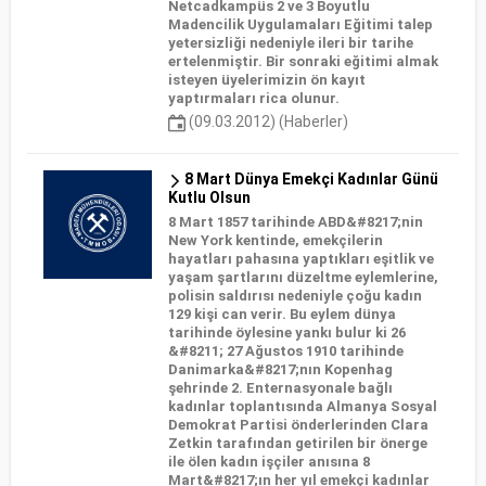
Netcadkampüs 2 ve 3 Boyutlu
Madencilik Uygulamaları Eğitimi talep
yetersizliği nedeniyle ileri bir tarihe
ertelenmiştir. Bir sonraki eğitimi almak
isteyen üyelerimizin ön kayıt
yaptırmaları rica olunur.
(09.03.2012) (Haberler)
8 Mart Dünya Emekçi Kadınlar Günü
Kutlu Olsun
8 Mart 1857 tarihinde ABD&#8217;nin
New York kentinde, emekçilerin
hayatları pahasına yaptıkları eşitlik ve
yaşam şartlarını düzeltme eylemlerine,
polisin saldırısı nedeniyle çoğu kadın
129 kişi can verir. Bu eylem dünya
tarihinde öylesine yankı bulur ki 26
&#8211; 27 Ağustos 1910 tarihinde
Danimarka&#8217;nın Kopenhag
şehrinde 2. Enternasyonale bağlı
kadınlar toplantısında Almanya Sosyal
Demokrat Partisi önderlerinden Clara
Zetkin tarafından getirilen bir önerge
ile ölen kadın işçiler anısına 8
Mart&#8217;ın her yıl emekçi kadınlar